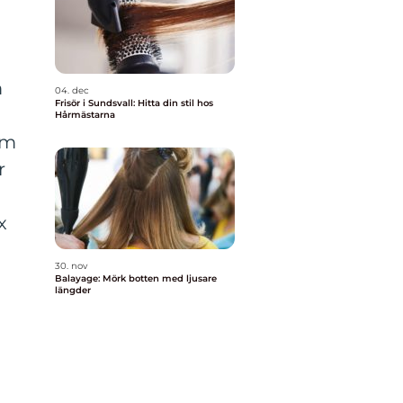
m
04. dec
Frisör i Sundsvall: Hitta din stil hos
Hårmästarna
om
r
x
30. nov
Balayage: Mörk botten med ljusare
längder