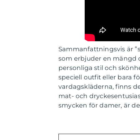
Sammanfattningsvis är 
som erbjuder en mängd oli
personliga stil och skönh
speciell outfit eller bara f
vardagskläderna, finns det
mat- och dryckesentusiast
smycken för damer, är de