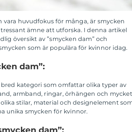
 vara huvudfokus för många, är smycken
ntressant ämne att utforska. I denna artikel
dlig översikt av ”smycken dam” och
 smycken som är populära för kvinnor idag.
cken dam”:
bred kategori som omfattar olika typer av
and, armband, ringar, örhängen och mycke
olika stilar, material och designelement so
pa unika smycken för kvinnor.
”smycken dam”: