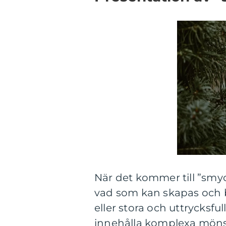
När det kommer till ”smy
vad som kan skapas och b
eller stora och uttrycksfu
innehålla komplexa mönst