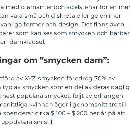
dda med diamanter och ädelstenar för en me
an vara små och diskreta eller ge en mer
vanliga former och design. Det finns även
soarer som kan ses som smycken och bärbar
 en damklädsel.
ningar om ”smycken dam”:
utförd av XYZ-smycken föredrog 70% av
n typ av smycken som en del av deras dagli
 mest populära smycket, följt av örhängen
ittliga kvinnan äger i genomsnitt tre till
penderar cirka $ 100 – $ 200 per år på att
uppdatera sin stil.