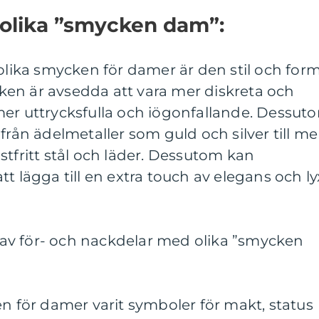
 olika ”smycken dam”:
 olika smycken för damer är den stil och for
en är avsedda att vara mer diskreta och
mer uttrycksfulla och iögonfallande. Dessut
från ädelmetaller som guld och silver till me
stfritt stål och läder. Dessutom kan
t lägga till en extra touch av elegans och ly
av för- och nackdelar med olika ”smycken
en för damer varit symboler för makt, status