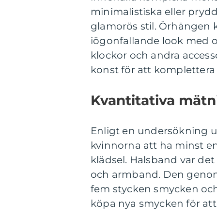
minimalistiska eller pry
glamorös stil. Örhängen k
iögonfallande look med o
klockor och andra acces
konst för att komplettera
Kvantitativa mät
Enligt en undersökning 
kvinnorna att ha minst e
klädsel. Halsband var det
och armband. Den genomsn
fem stycken smycken och s
köpa nya smycken för att 