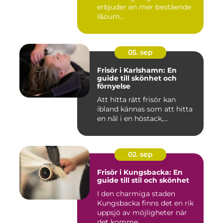
erbjuder en mer bestående
l&oum...
05. sep
Frisör i Karlshamn: En
guide till skönhet och
förnyelse
Att hitta rätt frisör kan
ibland kännas som att hitta
en nål i en höstack,...
02. sep
Frisör i Kungsbacka: En
guide till stil och skönhet
I den charmiga staden
Kungsbacka finns det en rik
uppsjö av möjligheter när
det komme...