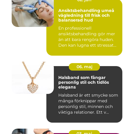
Ansiktsbehandling umeå
vägledning till frisk och
balanserad hud
En professionell
ansiktsbehandling gör mer
än att bara rengöra huden.
Den kan lugna ett stressat
ner...
06. maj
Halsband som fångar
personlig stil och tidlös
elegans
Halsband är ett smycke som
många förknippar med
personlig stil, minnen och
viktiga relationer. Ett v...
03. maj