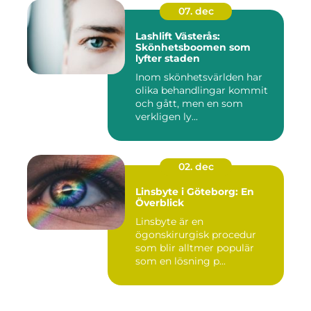
07. dec
Lashlift Västerås:
Skönhetsboomen som
lyfter staden
Inom skönhetsvärlden har
olika behandlingar kommit
och gått, men en som
verkligen ly...
02. dec
Linsbyte i Göteborg: En
Överblick
Linsbyte är en
ögonskirurgisk procedur
som blir alltmer populär
som en lösning p...