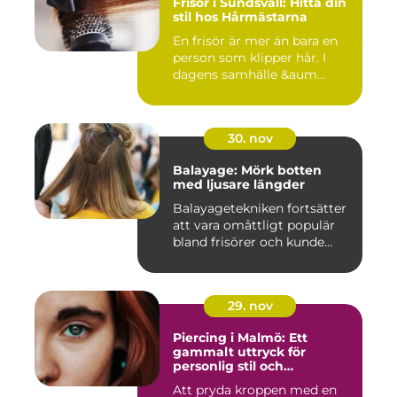
Frisör i Sundsvall: Hitta din
stil hos Hårmästarna
En frisör är mer än bara en
person som klipper hår. I
dagens samhälle &aum...
30. nov
Balayage: Mörk botten
med ljusare längder
Balayagetekniken fortsätter
att vara omåttligt populär
bland frisörer och kunde...
29. nov
Piercing i Malmö: Ett
gammalt uttryck för
personlig stil och
kreativitet
Att pryda kroppen med en