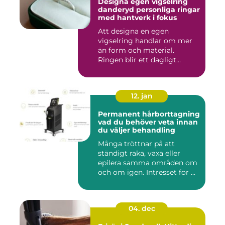
Designa egen vigselring
danderyd personliga ringar
med hantverk i fokus
Att designa en egen
vigselring handlar om mer
än form och material.
Ringen blir ett dagligt
smycke s...
12. jan
Permanent hårborttagning
vad du behöver veta innan
du väljer behandling
Många tröttnar på att
ständigt raka, vaxa eller
epilera samma områden om
och om igen. Intresset för ...
04. dec