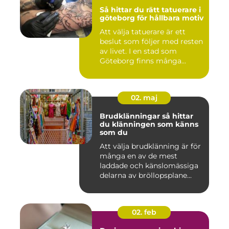
Så hittar du rätt tatuerare i
göteborg för hållbara motiv
Att välja tatuerare är ett
beslut som följer med resten
av livet. I en stad som
Göteborg finns många...
02. maj
Brudklänningar så hittar
du klänningen som känns
som du
Att välja brudklänning är för
många en av de mest
laddade och känslomässiga
delarna av bröllopsplane...
02. feb