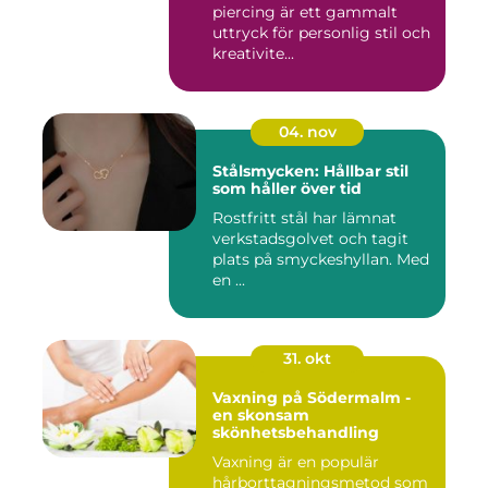
piercing är ett gammalt
uttryck för personlig stil och
kreativite...
04. nov
Stålsmycken: Hållbar stil
som håller över tid
Rostfritt stål har lämnat
verkstadsgolvet och tagit
plats på smyckeshyllan. Med
en ...
31. okt
Vaxning på Södermalm -
en skonsam
skönhetsbehandling
Vaxning är en populär
hårborttagningsmetod som