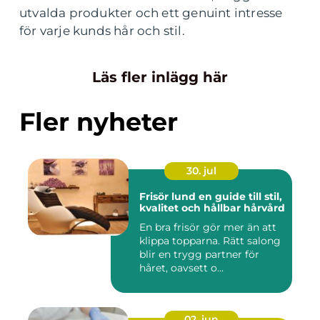
utvalda produkter och ett genuint intresse
för varje kunds hår och stil.
Läs fler inlägg här
Fler nyheter
30. jul
Frisör lund en guide till stil,
kvalitet och hållbar hårvård
En bra frisör gör mer än att
klippa topparna. Rätt salong
blir en trygg partner för
håret, oavsett o...
02. jun