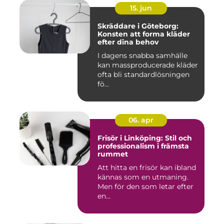
15. jun
Skräddare i Göteborg:
Konsten att forma kläder
efter dina behov
I dagens snabba samhälle
kan massproducerade kläder
ofta bli standardlösningen
fö...
06. apr
Frisör i Linköping: Stil och
professionalism i främsta
rummet
Att hitta en frisör kan ibland
kännas som en utmaning.
Men för den som letar efter
en...