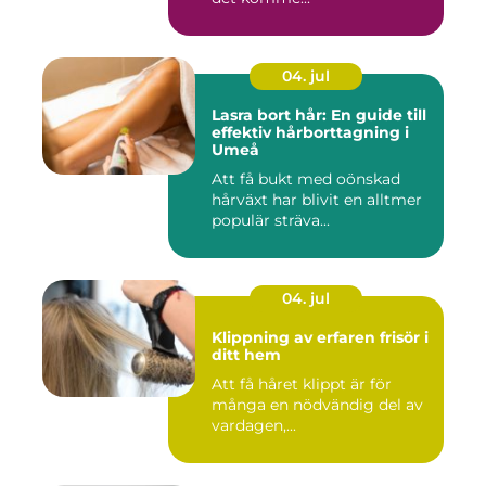
04. jul
Lasra bort hår: En guide till
effektiv hårborttagning i
Umeå
Att få bukt med oönskad
hårväxt har blivit en alltmer
populär sträva...
04. jul
Klippning av erfaren frisör i
ditt hem
Att få håret klippt är för
många en nödvändig del av
vardagen,...