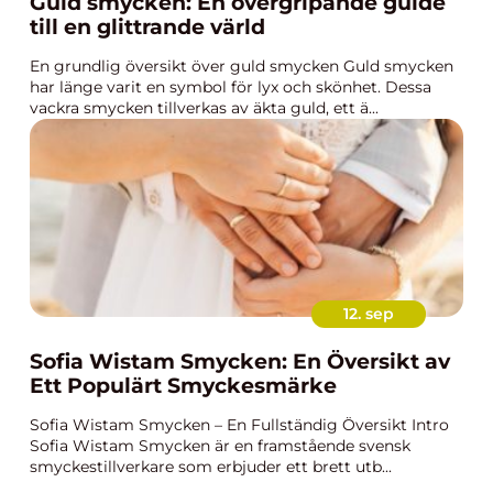
Guld smycken: En övergripande guide
till en glittrande värld
En grundlig översikt över guld smycken Guld smycken
har länge varit en symbol för lyx och skönhet. Dessa
vackra smycken tillverkas av äkta guld, ett ä...
12. sep
Sofia Wistam Smycken: En Översikt av
Ett Populärt Smyckesmärke
Sofia Wistam Smycken – En Fullständig Översikt Intro
Sofia Wistam Smycken är en framstående svensk
smyckestillverkare som erbjuder ett brett utb...