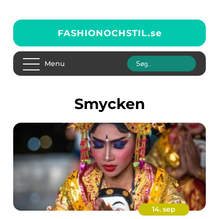
FASHIONOCHSTIL.
se
Menu
smycken
14. sep