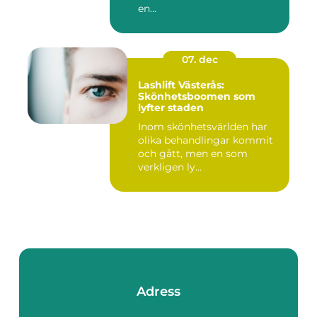
en...
07. dec
Lashlift Västerås:
Skönhetsboomen som
lyfter staden
Inom skönhetsvärlden har
olika behandlingar kommit
och gått, men en som
verkligen ly...
Adress