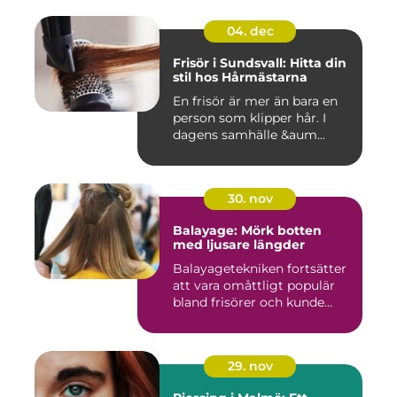
04. dec
Frisör i Sundsvall: Hitta din
stil hos Hårmästarna
En frisör är mer än bara en
person som klipper hår. I
dagens samhälle &aum...
30. nov
Balayage: Mörk botten
med ljusare längder
Balayagetekniken fortsätter
att vara omåttligt populär
bland frisörer och kunde...
29. nov