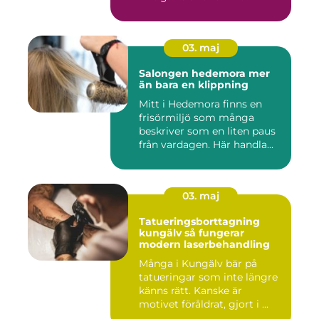
03. maj
Salongen hedemora mer
än bara en klippning
Mitt i Hedemora finns en
frisörmiljö som många
beskriver som en liten paus
från vardagen. Här handla...
03. maj
Tatueringsborttagning
kungälv så fungerar
modern laserbehandling
Många i Kungälv bär på
tatueringar som inte längre
känns rätt. Kanske är
motivet föråldrat, gjort i ...