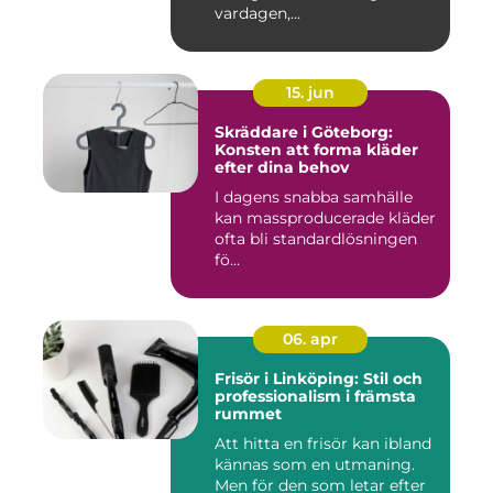
vardagen,...
15. jun
Skräddare i Göteborg:
Konsten att forma kläder
efter dina behov
I dagens snabba samhälle
kan massproducerade kläder
ofta bli standardlösningen
fö...
06. apr
Frisör i Linköping: Stil och
professionalism i främsta
rummet
Att hitta en frisör kan ibland
kännas som en utmaning.
Men för den som letar efter