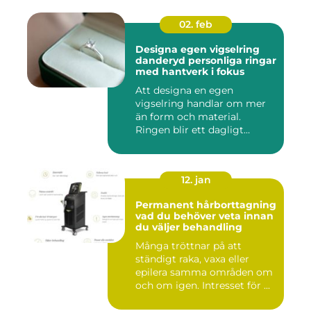
02. feb
Designa egen vigselring
danderyd personliga ringar
med hantverk i fokus
Att designa en egen
vigselring handlar om mer
än form och material.
Ringen blir ett dagligt
smycke s...
12. jan
Permanent hårborttagning
vad du behöver veta innan
du väljer behandling
Många tröttnar på att
ständigt raka, vaxa eller
epilera samma områden om
och om igen. Intresset för ...