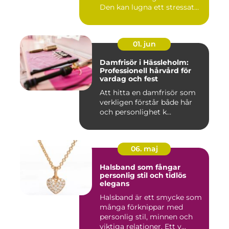
Den kan lugna ett stressat
ner...
01. jun
Damfrisör i Hässleholm:
Professionell hårvård för
vardag och fest
Att hitta en damfrisör som
verkligen förstår både hår
och personlighet k...
06. maj
Halsband som fångar
personlig stil och tidlös
elegans
Halsband är ett smycke som
många förknippar med
personlig stil, minnen och
viktiga relationer. Ett v...