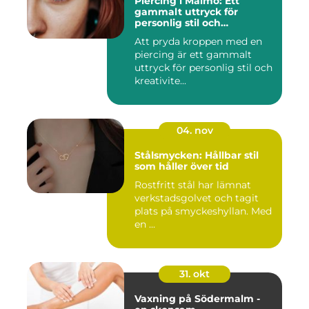
Piercing i Malmö: Ett
gammalt uttryck för
personlig stil och
kreativitet
Att pryda kroppen med en
piercing är ett gammalt
uttryck för personlig stil och
kreativite...
04. nov
Stålsmycken: Hållbar stil
som håller över tid
Rostfritt stål har lämnat
verkstadsgolvet och tagit
plats på smyckeshyllan. Med
en ...
31. okt
Vaxning på Södermalm -