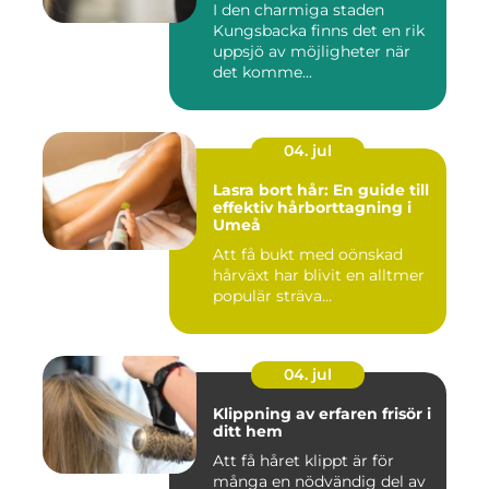
I den charmiga staden
Kungsbacka finns det en rik
uppsjö av möjligheter när
det komme...
04. jul
Lasra bort hår: En guide till
effektiv hårborttagning i
Umeå
Att få bukt med oönskad
hårväxt har blivit en alltmer
populär sträva...
04. jul
Klippning av erfaren frisör i
ditt hem
Att få håret klippt är för
många en nödvändig del av