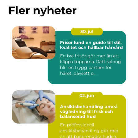
Fler nyheter
30. jul
Frisör lund en guide till stil,
kvalitet och hållbar hårvård
En bra frisör gör mer än att
klippa topparna. Rätt salong
blir en trygg partner för
håret, oavsett o...
02. jun
Ansiktsbehandling umeå
vägledning till frisk och
balanserad hud
En professionell
ansiktsbehandling gör mer
än att bara rengöra huden.