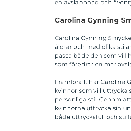
en avslappnad och äventy
Carolina Gynning Sm
Carolina Gynning Smycken 
åldrar och med olika sti
passa både den som vill h
som föredrar en mer avsl
Framförallt har Carolina 
kvinnor som vill uttrycka 
personliga stil. Genom at
kvinnorna uttrycka sin u
både uttrycksfull och stilfu