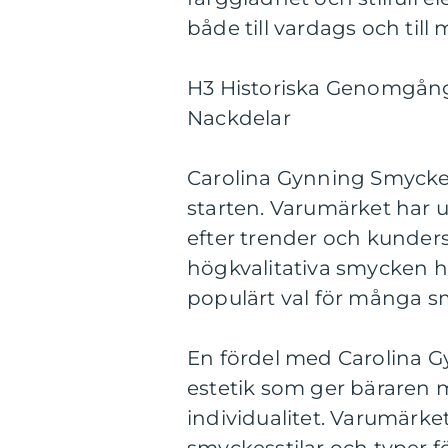
både till vardags och till me
H3 Historiska Genomgång
Nackdelar
Carolina Gynning Smycke
starten. Varumärket har u
efter trender och kunde
högkvalitativa smycken h
populärt val för många s
En fördel med Carolina 
estetik som ger bäraren m
individualitet. Varumärke