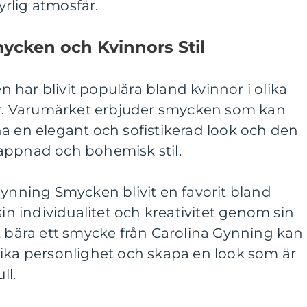
rlig atmosfär.
ycken och Kvinnors Stil
har blivit populära bland kvinnor i olika
lar. Varumärket erbjuder smycken som kan
a en elegant och sofistikerad look och den
appnad och bohemisk stil.
Gynning Smycken blivit en favorit bland
sin individualitet och kreativitet genom sin
t bära ett smycke från Carolina Gynning kan
nika personlighet och skapa en look som är
ll.