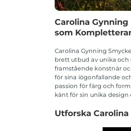
Carolina Gynning 
som Kompletterar
Carolina Gynning Smycken
brett utbud av unika och 
framstående konstnär oc
för sina iögonfallande oc
passion för färg och for
känt för sin unika design 
Utforska Carolin