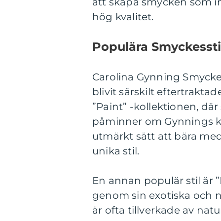
att skapa smycken som in
hög kvalitet.
Populära Smyckessti
Carolina Gynning Smycke
blivit särskilt eftertrakta
”Paint” -kollektionen, d
påminner om Gynnings kä
utmärkt sätt att bära me
unika stil.
En annan populär stil är
genom sin exotiska och n
är ofta tillverkade av nat