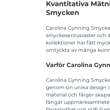
Kvantitativa Mät
Smycken
Carolina Gynning Smycken
smyckesentusiaster och ä
kollektioner har fått myck
omtyckta av många kvinno
Varför Carolina Gyn
Carolina Gynning Smycken
genom sin unika design o
material och färger skap
fångar uppmärksamheten.
färggladhet och stilfull e