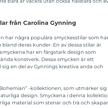
te bara är vackra utan också hållbara och a
lar från Carolina Gynning
n har några populära smyckesstilar som ha
de bland deras kunder. En av dessa stilar är
är smyckena har en färgstark design som
nda konstverk. Dessa smycken är ett
d sig en del av Gynnings kreativa anda och
 ”Bohemian” -kollektionen, som utmärker sig
aturliga design. Smyckena i denna kollekti
urliga material som stenar och trä och skapa