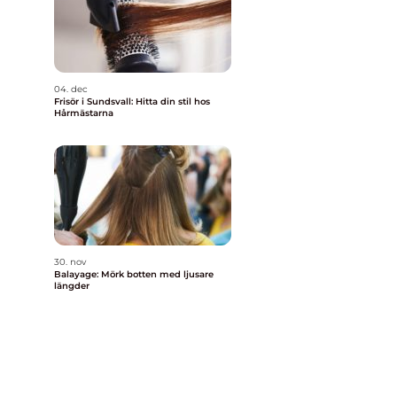
04. dec
Frisör i Sundsvall: Hitta din stil hos
Hårmästarna
30. nov
Balayage: Mörk botten med ljusare
längder