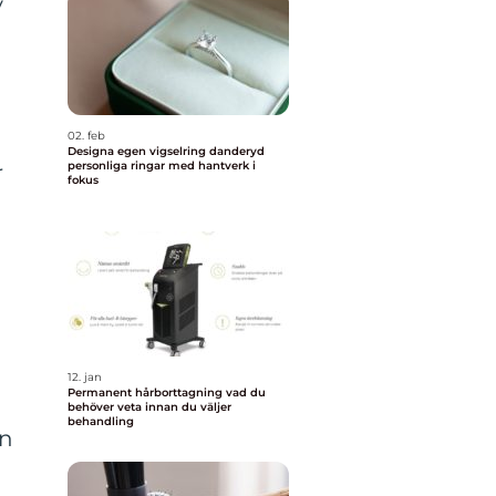
v
02. feb
Designa egen vigselring danderyd
personliga ringar med hantverk i
r
fokus
12. jan
Permanent hårborttagning vad du
behöver veta innan du väljer
behandling
on
r