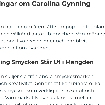
ningar om Carolina Gynning
 har genom åren fått stor popularitet bla
r en välkänd aktör i branschen. Varumärket
et positiva recensioner och har blivit
r runt om i världen.
ning Smycken Står Ut i Mängden
 skiljer sig från andra smyckesmärken
ch kreativitet. Genom att kombinera olika
as smycken som verkligen sticker ut och
 Varumärket lyckas balansera mellan
legans, vilket gör att deras smycken passar