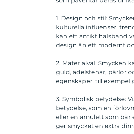
som påverkar deras unik
1. Design och stil: Smyck
kulturella influenser, tre
kan ett antikt halsband v
design än ett modernt oc
2. Materialval: Smycken ka
guld, ädelstenar, pärlor 
egenskaper, till exempel g
3. Symbolisk betydelse: V
betydelse, som en förlov
eller en amulett som bär e
ger smycket en extra dim