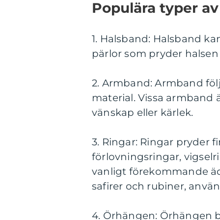
Populära typer av
1. Halsband: Halsband kan
pärlor som pryder halsen o
2. Armband: Armband följe
material. Vissa armband ä
vänskap eller kärlek.
3. Ringar: Ringar pryder f
förlovningsringar, vigsel
vanligt förekommande äde
safirer och rubiner, anvä
4. Örhängen: Örhängen bä