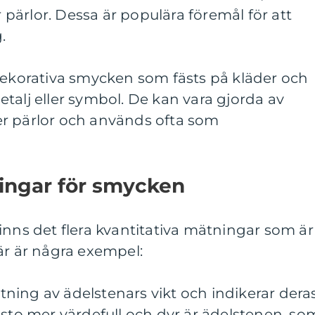
ärlor. Dessa är populära föremål för att
.
dekorativa smycken som fästs på kläder och
talj eller symbol. De kan vara gjorda av
ller pärlor och används ofta som
ningar för smycken
inns det flera kvantitativa mätningar som är
är är några exempel:
mätning av ädelstenars vikt och indikerar dera
esto mer värdefull och dyr är ädelstenen, so