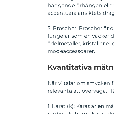
hängande örhängen eller p
accentuera ansiktets drag
5. Broscher: Broscher är 
fungerar som en vacker de
ädelmetaller, kristaller e
modeaccessoarer.
Kvantitativa mät
När vi talar om smycken f
relevanta att överväga. H
1. Karat (k): Karat är en 
renhet. Ju högre karat, d