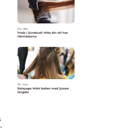
04. dec
Frisör i Sundsvall: Hitta din stil hos
Hårmästarna
30. nov
Balayage: Mörk botten med ljusare
längder
s
m