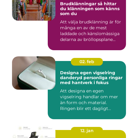
Brudklänningar så hittar
du klänningen som känns
som du
Att välja brudklänning är för
många en av de mest
laddade och känslomässiga
delarna av bröllopsplane...
02. feb
Designa egen vigselring
danderyd personliga ringar
med hantverk i fokus
Att designa en egen
vigselring handlar om mer
än form och material.
Ringen blir ett dagligt
smycke s...
12. jan