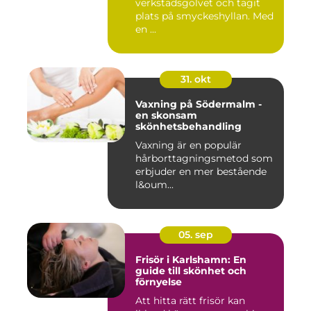
verkstadsgolvet och tagit
plats på smyckeshyllan. Med
en ...
31. okt
Vaxning på Södermalm -
en skonsam
skönhetsbehandling
Vaxning är en populär
hårborttagningsmetod som
erbjuder en mer bestående
l&oum...
05. sep
Frisör i Karlshamn: En
guide till skönhet och
förnyelse
Att hitta rätt frisör kan