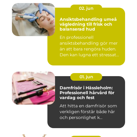
02. jun
Ansiktsbehandling umeå
vägledning till frisk och
balanserad hud
En professionell
ansiktsbehandling gör mer
än att bara rengöra huden.
Den kan lugna ett stressat
ner...
01. jun
Damfrisör i Hässleholm:
Professionell hårvård för
vardag och fest
Att hitta en damfrisör som
verkligen förstår både hår
och personlighet k...