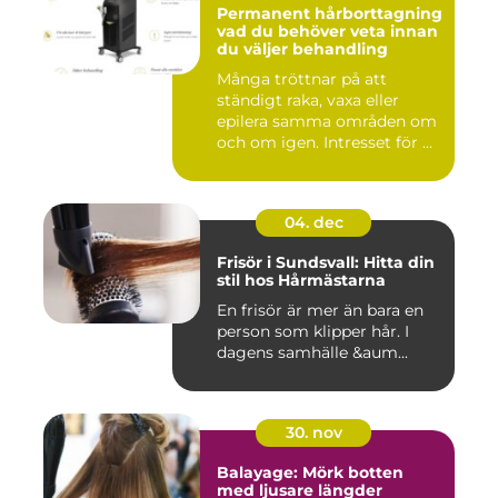
Permanent hårborttagning
vad du behöver veta innan
du väljer behandling
Många tröttnar på att
ständigt raka, vaxa eller
epilera samma områden om
och om igen. Intresset för ...
04. dec
Frisör i Sundsvall: Hitta din
stil hos Hårmästarna
En frisör är mer än bara en
person som klipper hår. I
dagens samhälle &aum...
30. nov
Balayage: Mörk botten
med ljusare längder