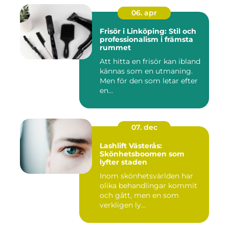
06. apr
Frisör i Linköping: Stil och
professionalism i främsta
rummet
Att hitta en frisör kan ibland
kännas som en utmaning.
Men för den som letar efter
en...
07. dec
Lashlift Västerås:
Skönhetsboomen som
lyfter staden
Inom skönhetsvärlden har
olika behandlingar kommit
och gått, men en som
verkligen ly...