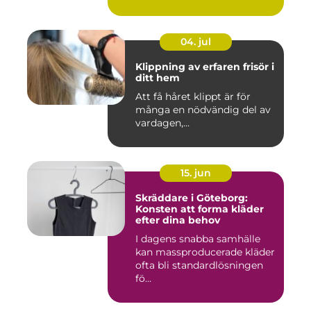
04. jul
Klippning av erfaren frisör i
ditt hem
Att få håret klippt är för
många en nödvändig del av
vardagen,...
15. jun
Skräddare i Göteborg:
Konsten att forma kläder
efter dina behov
I dagens snabba samhälle
kan massproducerade kläder
ofta bli standardlösningen
fö...