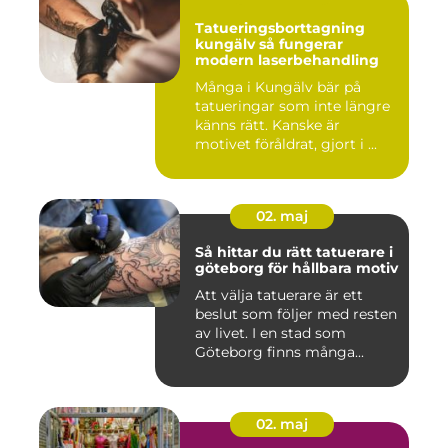
Tatueringsborttagning
kungälv så fungerar
modern laserbehandling
Många i Kungälv bär på
tatueringar som inte längre
känns rätt. Kanske är
motivet föråldrat, gjort i ...
02. maj
Så hittar du rätt tatuerare i
göteborg för hållbara motiv
Att välja tatuerare är ett
beslut som följer med resten
av livet. I en stad som
Göteborg finns många...
02. maj