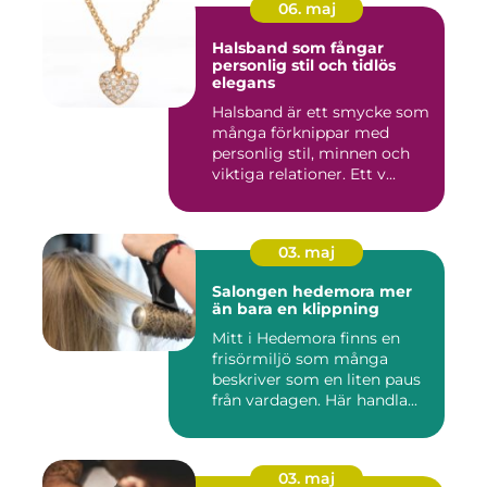
06. maj
Halsband som fångar
personlig stil och tidlös
elegans
Halsband är ett smycke som
många förknippar med
personlig stil, minnen och
viktiga relationer. Ett v...
03. maj
Salongen hedemora mer
än bara en klippning
Mitt i Hedemora finns en
frisörmiljö som många
beskriver som en liten paus
från vardagen. Här handla...
03. maj