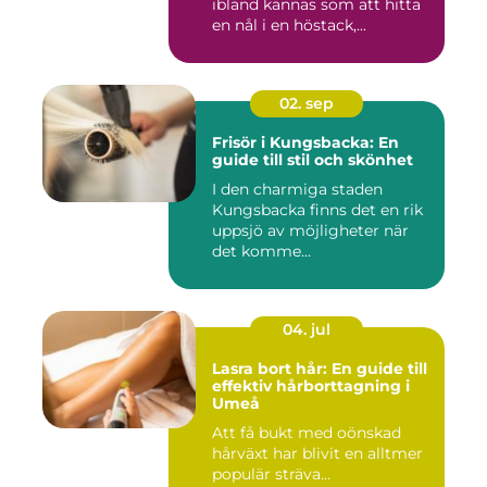
ibland kännas som att hitta
en nål i en höstack,...
02. sep
Frisör i Kungsbacka: En
guide till stil och skönhet
I den charmiga staden
Kungsbacka finns det en rik
uppsjö av möjligheter när
det komme...
04. jul
Lasra bort hår: En guide till
effektiv hårborttagning i
Umeå
Att få bukt med oönskad
hårväxt har blivit en alltmer
populär sträva...