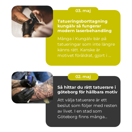
03. maj
Tatueringsborttagning
kungälv så fungerar
modern laserbehandling
Många i Kungälv bär på
tatueringar som inte längre
känns rätt. Kanske är
motivet föråldrat, gjort i ...
02. maj
Så hittar du rätt tatuerare i
göteborg för hållbara motiv
Att välja tatuerare är ett
beslut som följer med resten
av livet. I en stad som
Göteborg finns många...