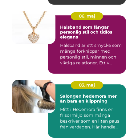
06. maj
Halsband som fångar
personlig stil och tidlös
elegans
Halsband är ett smycke som
många förknippar med
personlig stil, minnen och
viktiga relationer. Ett v...
03. maj
Salongen hedemora mer
än bara en klippning
Mitt i Hedemora finns en
frisörmiljö som många
beskriver som en liten paus
från vardagen. Här handla...