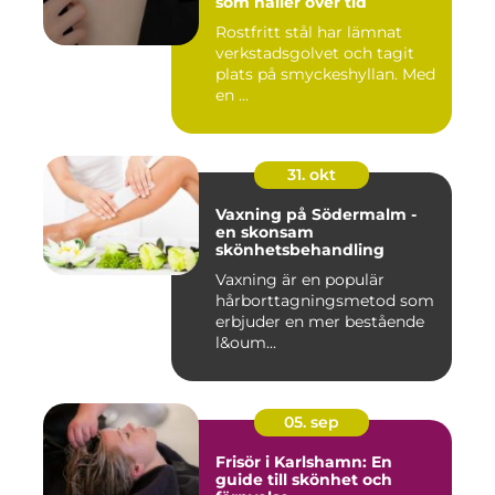
som håller över tid
Rostfritt stål har lämnat
verkstadsgolvet och tagit
plats på smyckeshyllan. Med
en ...
31. okt
Vaxning på Södermalm -
en skonsam
skönhetsbehandling
Vaxning är en populär
hårborttagningsmetod som
erbjuder en mer bestående
l&oum...
05. sep
Frisör i Karlshamn: En
guide till skönhet och