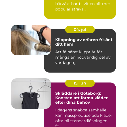
hårväxt har blivit en alltmer
populär sträva...
04. jul
Klippning av erfaren frisör i
ditt hem
Att få håret klippt är för
många en nödvändig del av
vardagen,...
15. jun
Skräddare i Göteborg:
Konsten att forma kläder
efter dina behov
I dagens snabba samhälle
kan massproducerade kläder
ofta bli standardlösningen
fö...