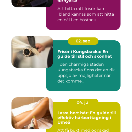
förnyelse
Att hitta rätt frisör kan
ibland kännas som att hitta
en nål i en höstack,...
02. sep
Frisör i Kungsbacka: En
guide till stil och skönhet
I den charmiga staden
Kungsbacka finns det en rik
uppsjö av möjligheter när
det komme...
04. jul
Lasra bort hår: En guide till
effektiv hårborttagning i
Umeå
Att få bukt med oönskad