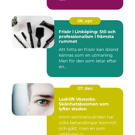
06. apr
Frisör i Linköping: Stil och
professionalism i främsta
rummet
Att hitta en frisör kan ibland
kännas som en utmaning.
Men för den som letar efter
en...
07. dec
Lashlift Västerås:
Skönhetsboomen som
lyfter staden
Inom skönhetsvärlden har
olika behandlingar kommit
och gått, men en som
verkligen ly...