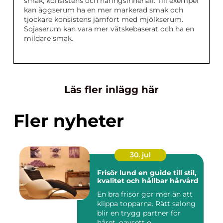
smak, konsistens och näringsinnehåll. Till exempel
kan äggserum ha en mer markerad smak och
tjockare konsistens jämfört med mjölkserum.
Sojaserum kan vara mer vätskebaserat och ha en
mildare smak.
Läs fler inlägg här
Fler nyheter
30. jul
Frisör lund en guide till stil,
kvalitet och hållbar hårvård
En bra frisör gör mer än att
klippa topparna. Rätt salong
blir en trygg partner för
håret, oavsett o...