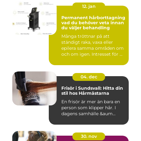
12. jan
Permanent hårborttagning
vad du behöver veta innan
du väljer behandling
Många tröttnar på att
ständigt raka, vaxa eller
epilera samma områden om
och om igen. Intresset för ...
04. dec
Frisör i Sundsvall: Hitta din
stil hos Hårmästarna
En frisör är mer än bara en
person som klipper hår. I
dagens samhälle &aum...
30. nov