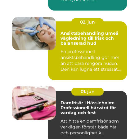
02. jun
Ansiktsbehandling umeå
vägledning till frisk och
balanserad hud
En professionell
ansiktsbehandling gör mer
än att bara rengöra huden.
Den kan lugna ett stressat
ner...
01. jun
Damfrisör i Hässleholm:
Professionell hårvård för
vardag och fest
Att hitta en damfrisör som
verkligen förstår både hår
och personlighet k...