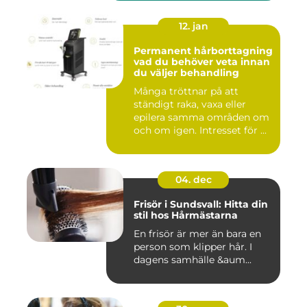
12. jan
Permanent hårborttagning
vad du behöver veta innan
du väljer behandling
Många tröttnar på att
ständigt raka, vaxa eller
epilera samma områden om
och om igen. Intresset för ...
04. dec
Frisör i Sundsvall: Hitta din
stil hos Hårmästarna
En frisör är mer än bara en
person som klipper hår. I
dagens samhälle &aum...