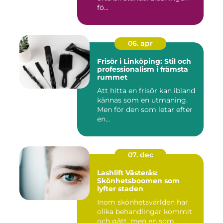
fö...
06. apr
Frisör i Linköping: Stil och
professionalism i främsta
rummet
Att hitta en frisör kan ibland
kännas som en utmaning.
Men för den som letar efter
en...
07. dec
Lashlift Västerås:
Skönhetsboomen som
lyfter staden
Inom skönhetsvärlden har
olika behandlingar kommit
och gått, men en som