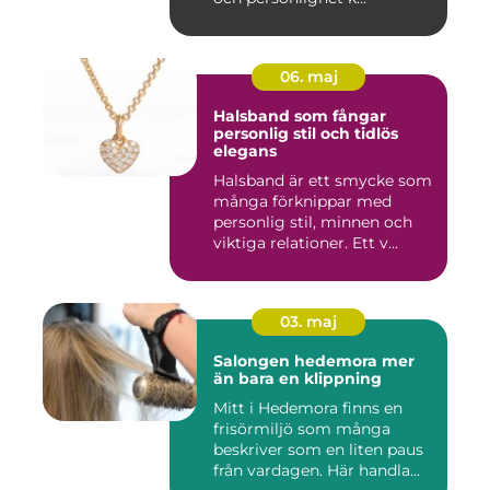
06. maj
Halsband som fångar
personlig stil och tidlös
elegans
Halsband är ett smycke som
många förknippar med
personlig stil, minnen och
viktiga relationer. Ett v...
03. maj
Salongen hedemora mer
än bara en klippning
Mitt i Hedemora finns en
frisörmiljö som många
beskriver som en liten paus
från vardagen. Här handla...