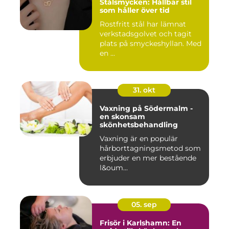
Stålsmycken: Hållbar stil
som håller över tid
Rostfritt stål har lämnat
verkstadsgolvet och tagit
plats på smyckeshyllan. Med
en ...
31. okt
Vaxning på Södermalm -
en skonsam
skönhetsbehandling
Vaxning är en populär
hårborttagningsmetod som
erbjuder en mer bestående
l&oum...
05. sep
Frisör i Karlshamn: En