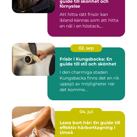
guide till skönhet och
förnyelse
Att hitta rätt frisör kan
ibland kännas som att hitta
en nål i en höstack,...
02. sep
Frisör i Kungsbacka: En
guide till stil och skönhet
I den charmiga staden
Kungsbacka finns det en rik
uppsjö av möjligheter när
det komme...
04. jul
Lasra bort hår: En guide till
effektiv hårborttagning i
Umeå