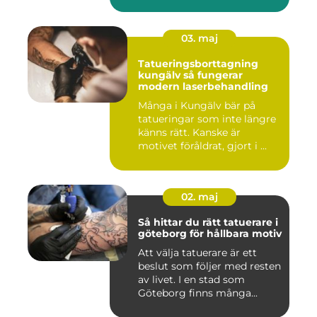
03. maj
Tatueringsborttagning
kungälv så fungerar
modern laserbehandling
Många i Kungälv bär på
tatueringar som inte längre
känns rätt. Kanske är
motivet föråldrat, gjort i ...
02. maj
Så hittar du rätt tatuerare i
göteborg för hållbara motiv
Att välja tatuerare är ett
beslut som följer med resten
av livet. I en stad som
Göteborg finns många...