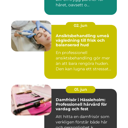
håret, oavsett o...
02. jun
Ansiktsbehandling umeå
vägledning till frisk och
balanserad hud
En professionell
ansiktsbehandling gör mer
än att bara rengöra huden.
Den kan lugna ett stressat
ner...
01. jun
Damfrisör i Hässleholm:
Professionell hårvård för
vardag och fest
Att hitta en damfrisör som
verkligen förstår både hår
och personlighet k...