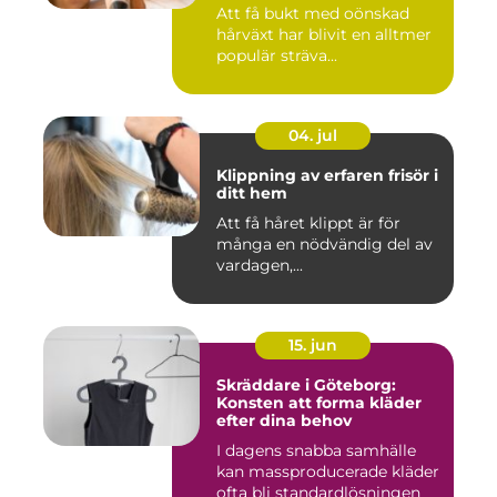
Att få bukt med oönskad
hårväxt har blivit en alltmer
populär sträva...
04. jul
Klippning av erfaren frisör i
ditt hem
Att få håret klippt är för
många en nödvändig del av
vardagen,...
15. jun
Skräddare i Göteborg:
Konsten att forma kläder
efter dina behov
I dagens snabba samhälle
kan massproducerade kläder
ofta bli standardlösningen