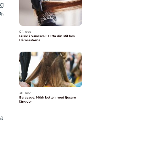
ng
0%
04. dec
Frisör i Sundsvall: Hitta din stil hos
Hårmästarna
30. nov
Balayage: Mörk botten med ljusare
längder
pa