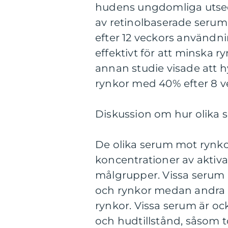
hudens ungdomliga utseen
av retinolbaserade seru
efter 12 veckors användni
effektivt för att minska 
annan studie visade att 
rynkor med 40% efter 8 
Diskussion om hur olika s
De olika serum mot rynkor 
koncentrationer av aktiva
målgrupper. Vissa serum ä
och rynkor medan andra f
rynkor. Vissa serum är oc
och hudtillstånd, såsom to