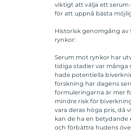
viktigt att välja ett ser
för att uppnå bästa möjlig
Historisk genomgång av 
rynkor:
Serum mot rynkor har utv
tidiga stadier var många
hade potentiella biverk
forskning har dagens seru
formuleringarna är mer f
mindre risk för biverkni
vara deras höga pris, då 
kan de ha en betydande e
och förbättra hudens öv