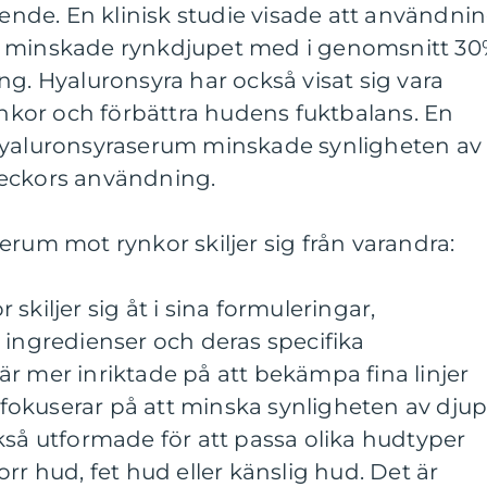
de. En klinisk studie visade att användni
m minskade rynkdjupet med i genomsnitt 3
ng. Hyaluronsyra har också visat sig vara
rynkor och förbättra hudens fuktbalans. En
hyaluronsyraserum minskade synligheten av
veckors användning.
erum mot rynkor skiljer sig från varandra:
skiljer sig åt i sina formuleringar,
 ingredienser och deras specifika
r mer inriktade på att bekämpa fina linjer
okuserar på att minska synligheten av dju
kså utformade för att passa olika hudtyper
rr hud, fet hud eller känslig hud. Det är