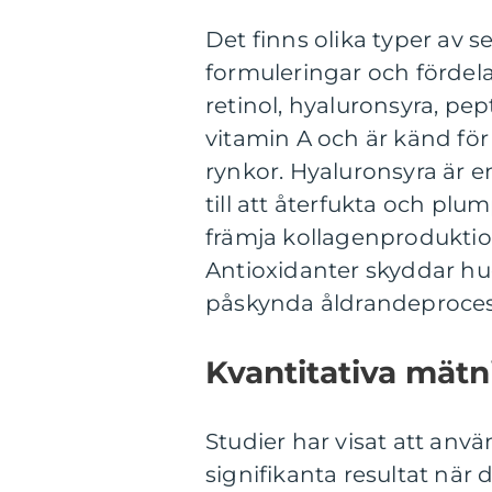
Det finns olika typer av
formuleringar och fördela
retinol, hyaluronsyra, pep
vitamin A och är känd för
rynkor. Hyaluronsyra är 
till att återfukta och pl
främja kollagenproduktione
Antioxidanter skyddar hud
påskynda åldrandeproce
Kvantitativa mät
Studier har visat att an
signifikanta resultat när 