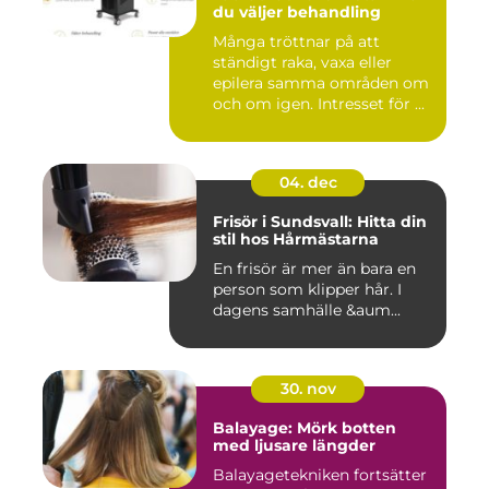
du väljer behandling
Många tröttnar på att
ständigt raka, vaxa eller
epilera samma områden om
och om igen. Intresset för ...
04. dec
Frisör i Sundsvall: Hitta din
stil hos Hårmästarna
En frisör är mer än bara en
person som klipper hår. I
dagens samhälle &aum...
30. nov
Balayage: Mörk botten
med ljusare längder
Balayagetekniken fortsätter