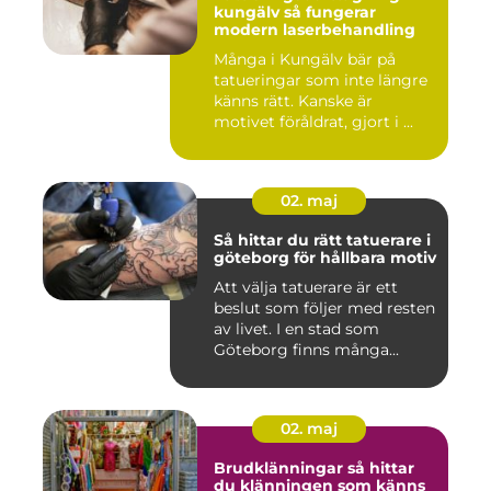
kungälv så fungerar
modern laserbehandling
Många i Kungälv bär på
tatueringar som inte längre
känns rätt. Kanske är
motivet föråldrat, gjort i ...
02. maj
Så hittar du rätt tatuerare i
göteborg för hållbara motiv
Att välja tatuerare är ett
beslut som följer med resten
av livet. I en stad som
Göteborg finns många...
02. maj
Brudklänningar så hittar
du klänningen som känns