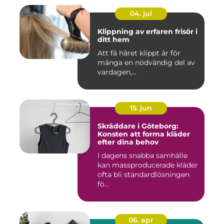
04. jul
Klippning av erfaren frisör i
ditt hem
Att få håret klippt är för
många en nödvändig del av
vardagen,...
15. jun
Skräddare i Göteborg:
Konsten att forma kläder
efter dina behov
I dagens snabba samhälle
kan massproducerade kläder
ofta bli standardlösningen
fö...
06. apr