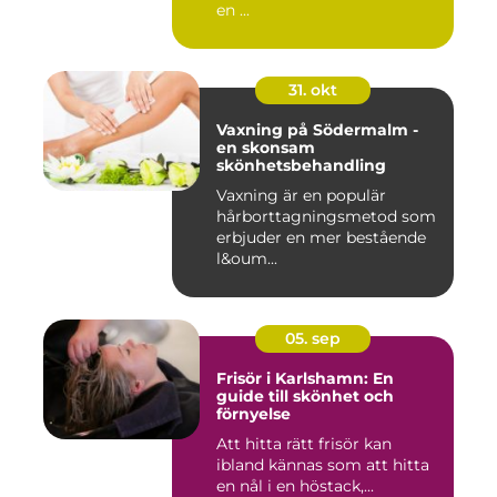
en ...
31. okt
Vaxning på Södermalm -
en skonsam
skönhetsbehandling
Vaxning är en populär
hårborttagningsmetod som
erbjuder en mer bestående
l&oum...
05. sep
Frisör i Karlshamn: En
guide till skönhet och
förnyelse
Att hitta rätt frisör kan
ibland kännas som att hitta
en nål i en höstack,...