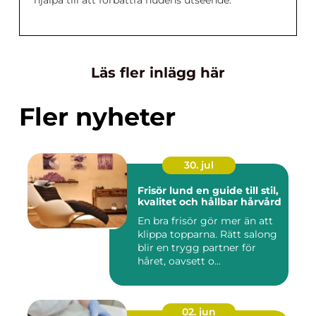
Läs fler inlägg här
Fler nyheter
30. jul
Frisör lund en guide till stil,
kvalitet och hållbar hårvård
En bra frisör gör mer än att
klippa topparna. Rätt salong
blir en trygg partner för
håret, oavsett o...
02. jun