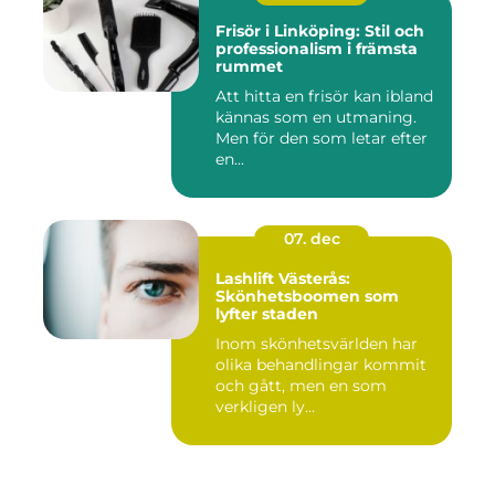
Frisör i Linköping: Stil och
professionalism i främsta
rummet
Att hitta en frisör kan ibland
kännas som en utmaning.
Men för den som letar efter
en...
07. dec
Lashlift Västerås:
Skönhetsboomen som
lyfter staden
Inom skönhetsvärlden har
olika behandlingar kommit
och gått, men en som
verkligen ly...