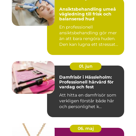
Ansiktsbehandling umeå
vägledning till frisk och
balanserad hud
En professionell
ansiktsbehandling gör mer
än att bara rengöra huden.
Den kan lugna ett stressat
ner...
01. jun
Damfrisör i Hässleholm:
Professionell hårvård för
vardag och fest
Att hitta en damfrisör som
verkligen förstår både hår
och personlighet k...
06. maj