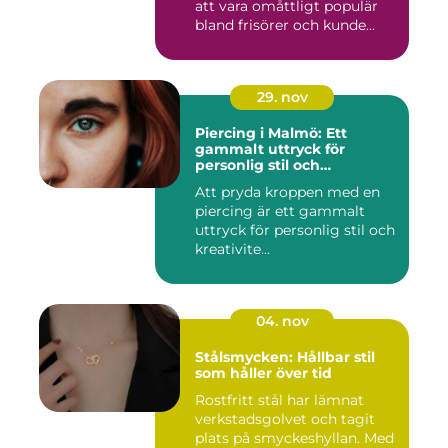
att vara omåttligt populär
bland frisörer och kunde...
29. nov
Piercing i Malmö: Ett
gammalt uttryck för
personlig stil och
kreativitet
Att pryda kroppen med en
piercing är ett gammalt
uttryck för personlig stil och
kreativite...
04. nov
Stålsmycken: Hållbar stil
som håller över tid
Rostfritt stål har lämnat
verkstadsgolvet och tagit
plats på smyckeshyllan. Med