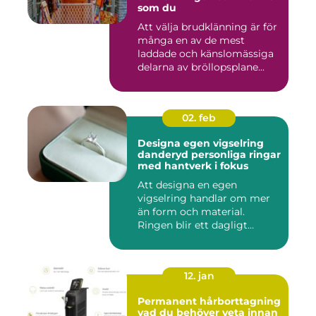
som du
Att välja brudklänning är för
många en av de mest
laddade och känslomässiga
delarna av bröllopsplane...
02. feb
Designa egen vigselring
danderyd personliga ringar
med hantverk i fokus
Att designa en egen
vigselring handlar om mer
än form och material.
Ringen blir ett dagligt
smycke s...
12. jan
Permanent hårborttagning
vad du behöver veta innan