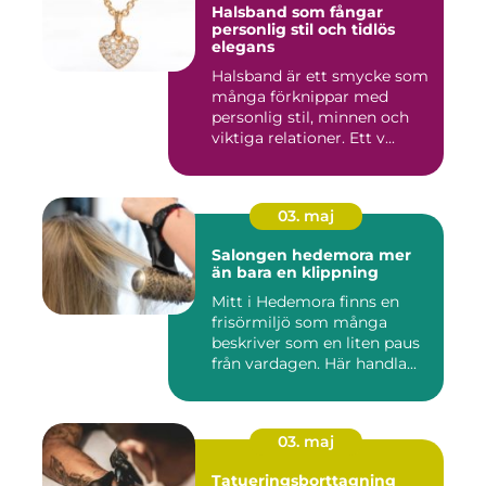
Halsband som fångar
personlig stil och tidlös
elegans
Halsband är ett smycke som
många förknippar med
personlig stil, minnen och
viktiga relationer. Ett v...
03. maj
Salongen hedemora mer
än bara en klippning
Mitt i Hedemora finns en
frisörmiljö som många
beskriver som en liten paus
från vardagen. Här handla...
03. maj
Tatueringsborttagning