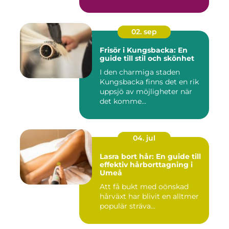
02. sep
Frisör i Kungsbacka: En
guide till stil och skönhet
I den charmiga staden
Kungsbacka finns det en rik
uppsjö av möjligheter när
det komme...
04. jul
Lasra bort hår: En guide till
effektiv hårborttagning i
Umeå
Att få bukt med oönskad
hårväxt har blivit en alltmer
populär sträva...