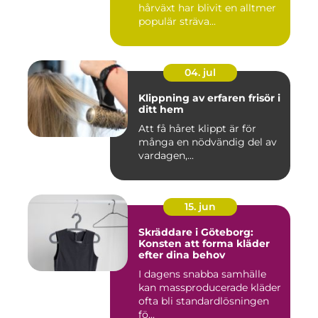
hårväxt har blivit en alltmer
populär sträva...
04. jul
Klippning av erfaren frisör i
ditt hem
Att få håret klippt är för
många en nödvändig del av
vardagen,...
15. jun
Skräddare i Göteborg:
Konsten att forma kläder
efter dina behov
I dagens snabba samhälle
kan massproducerade kläder
ofta bli standardlösningen
fö...