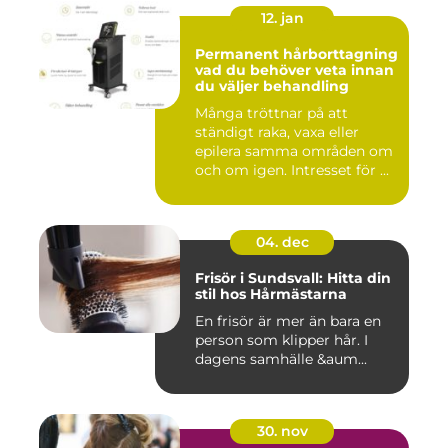
12. jan
Permanent hårborttagning
vad du behöver veta innan
du väljer behandling
Många tröttnar på att
ständigt raka, vaxa eller
epilera samma områden om
och om igen. Intresset för ...
04. dec
Frisör i Sundsvall: Hitta din
stil hos Hårmästarna
En frisör är mer än bara en
person som klipper hår. I
dagens samhälle &aum...
30. nov