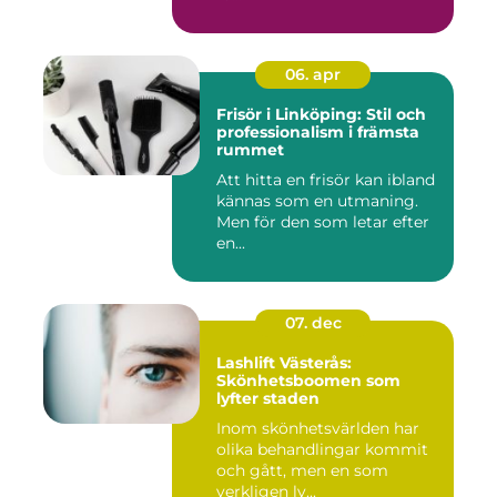
06. apr
Frisör i Linköping: Stil och
professionalism i främsta
rummet
Att hitta en frisör kan ibland
kännas som en utmaning.
Men för den som letar efter
en...
07. dec
Lashlift Västerås:
Skönhetsboomen som
lyfter staden
Inom skönhetsvärlden har
olika behandlingar kommit
och gått, men en som
verkligen ly...