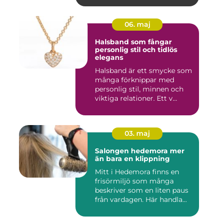
06. maj
Halsband som fångar
personlig stil och tidlös
elegans
Halsband är ett smycke som
många förknippar med
personlig stil, minnen och
viktiga relationer. Ett v...
03. maj
Salongen hedemora mer
än bara en klippning
Mitt i Hedemora finns en
frisörmiljö som många
beskriver som en liten paus
från vardagen. Här handla...