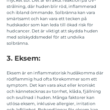
mycket sol. Det är en akut reaktion på UV-
strålning, där huden blir röd, inflammerad
och ibland ömmande. Solbränna kan vara
smärtsamt och kan vara ett tecken på
hudskador som kan leda till ökad risk för
hudcancer. Det är viktigt att skydda huden
med solskyddsmedel för att undvika
solbränna.
3. Eksem:
Eksem är en inflammatorisk hudåkomma där
rödflammig hud ofta förekommer som ett
symptom. Det kan vara akut eller kroniskt
och kännetecknas av torrhet, klåda, fjällning
och svullnad i huden. Många faktorer kan
utlösa eksem, inklusive allergier, irritation
och ärftlighet. Behandlingar för eksem kan