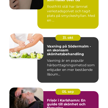
som håller över tid
Rostfritt stål har lämnat
verkstadsgolvet och tagit
plats på smyckeshyllan. Med
en ...
31. okt
Vaxning på Södermalm -
en skonsam
skönhetsbehandling
Vaxning är en populär
hårborttagningsmetod som
erbjuder en mer bestående
l&oum...
05. sep
Frisör i Karlshamn: En
guide till skönhet och