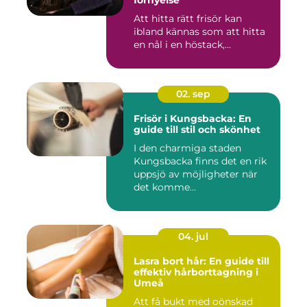
förnyelse
Att hitta rätt frisör kan
ibland kännas som att hitta
en nål i en höstack,...
02. sep
Frisör i Kungsbacka: En
guide till stil och skönhet
I den charmiga staden
Kungsbacka finns det en rik
uppsjö av möjligheter när
det komme...
04. jul
Lasra bort hår: En guide till
effektiv hårborttagning i
Umeå
Att få bukt med oönskad