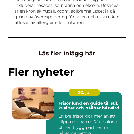
inkluderar rosacea, solbränna och eksem. Rosacea
är en kronisk hudsjukdom, solbränna uppstår på
grund av överexponering för solen och eksem kan
utlösas av allergier eller irritation.
Läs fler inlägg här
Fler nyheter
30. jul
Frisör lund en guide till stil,
kvalitet och hållbar hårvård
En bra frisör gör mer än att
klippa topparna. Rätt salong
blir en trygg partner för
håret, oavsett o...