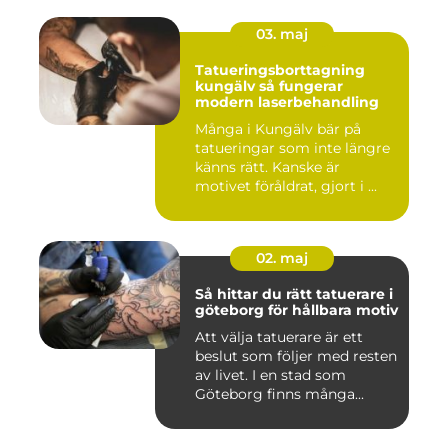
03. maj
Tatueringsborttagning
kungälv så fungerar
modern laserbehandling
Många i Kungälv bär på
tatueringar som inte längre
känns rätt. Kanske är
motivet föråldrat, gjort i ...
02. maj
Så hittar du rätt tatuerare i
göteborg för hållbara motiv
Att välja tatuerare är ett
beslut som följer med resten
av livet. I en stad som
Göteborg finns många...