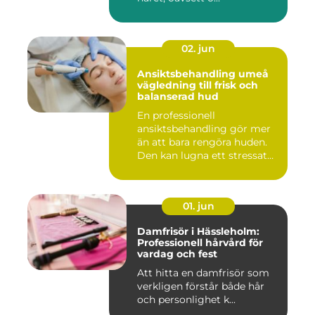
02. jun
Ansiktsbehandling umeå
vägledning till frisk och
balanserad hud
En professionell
ansiktsbehandling gör mer
än att bara rengöra huden.
Den kan lugna ett stressat
ner...
01. jun
Damfrisör i Hässleholm:
Professionell hårvård för
vardag och fest
Att hitta en damfrisör som
verkligen förstår både hår
och personlighet k...