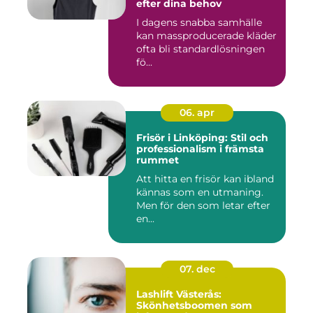
efter dina behov
I dagens snabba samhälle
kan massproducerade kläder
ofta bli standardlösningen
fö...
06. apr
Frisör i Linköping: Stil och
professionalism i främsta
rummet
Att hitta en frisör kan ibland
kännas som en utmaning.
Men för den som letar efter
en...
07. dec
Lashlift Västerås:
Skönhetsboomen som