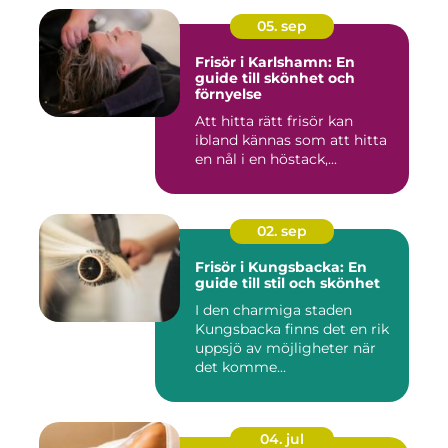
05. sep
Frisör i Karlshamn: En
guide till skönhet och
förnyelse
Att hitta rätt frisör kan
ibland kännas som att hitta
en nål i en höstack,...
02. sep
Frisör i Kungsbacka: En
guide till stil och skönhet
I den charmiga staden
Kungsbacka finns det en rik
uppsjö av möjligheter när
det komme...
04. jul