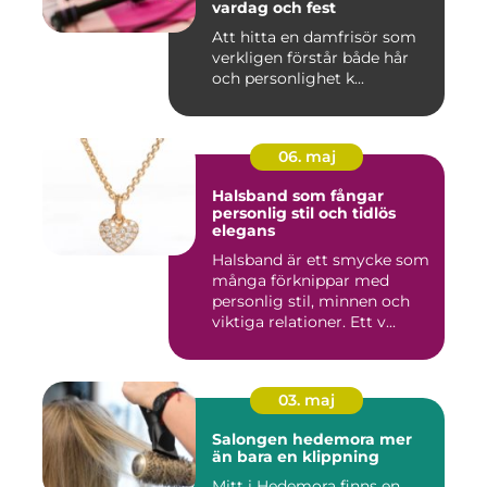
vardag och fest
Att hitta en damfrisör som
verkligen förstår både hår
och personlighet k...
06. maj
Halsband som fångar
personlig stil och tidlös
elegans
Halsband är ett smycke som
många förknippar med
personlig stil, minnen och
viktiga relationer. Ett v...
03. maj
Salongen hedemora mer
än bara en klippning
Mitt i Hedemora finns en