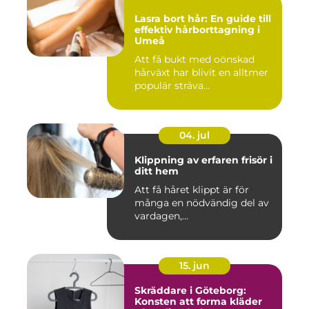
Lasra bort hår: En guide till
effektiv hårborttagning i
Umeå
Att få bukt med oönskad
hårväxt har blivit en alltmer
populär sträva...
04. jul
Klippning av erfaren frisör i
ditt hem
Att få håret klippt är för
många en nödvändig del av
vardagen,...
15. jun
Skräddare i Göteborg:
Konsten att forma kläder