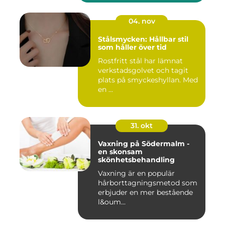
04. nov
Stålsmycken: Hållbar stil
som håller över tid
Rostfritt stål har lämnat
verkstadsgolvet och tagit
plats på smyckeshyllan. Med
en ...
31. okt
Vaxning på Södermalm -
en skonsam
skönhetsbehandling
Vaxning är en populär
hårborttagningsmetod som
erbjuder en mer bestående
l&oum...