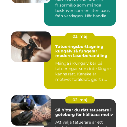
frisörmiljö som många
beskriver som en liten paus
från vardagen. Här handla...
03. maj
Tatueringsborttagning
kungälv så fungerar
modern laserbehandling
Många i Kungälv bär på
tatueringar som inte längre
känns rätt. Kanske är
motivet föråldrat, gjort i ...
02. maj
Så hittar du rätt tatuerare i
göteborg för hållbara motiv
Att välja tatuerare är ett