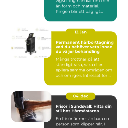
vigselring handlar om mer
än form och material.
Ringen blir ett dagligt
smycke s...
12. jan
Permanent hårborttagning
vad du behöver veta innan
du väljer behandling
Många tröttnar på att
ständigt raka, vaxa eller
epilera samma områden om
och om igen. Intresset för ...
04. dec
Frisör i Sundsvall: Hitta din
stil hos Hårmästarna
En frisör är mer än bara en
person som klipper hår. I