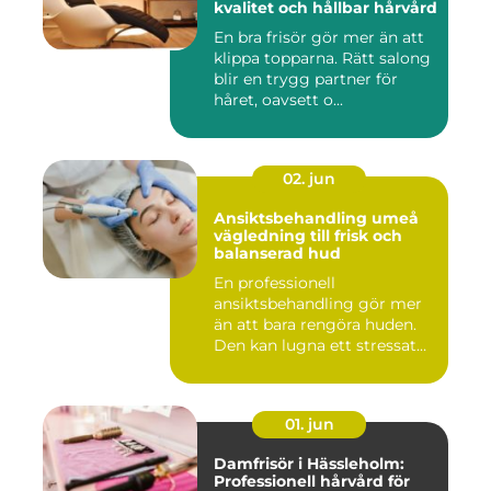
kvalitet och hållbar hårvård
En bra frisör gör mer än att
klippa topparna. Rätt salong
blir en trygg partner för
håret, oavsett o...
02. jun
Ansiktsbehandling umeå
vägledning till frisk och
balanserad hud
En professionell
ansiktsbehandling gör mer
än att bara rengöra huden.
Den kan lugna ett stressat
ner...
01. jun
Damfrisör i Hässleholm:
Professionell hårvård för