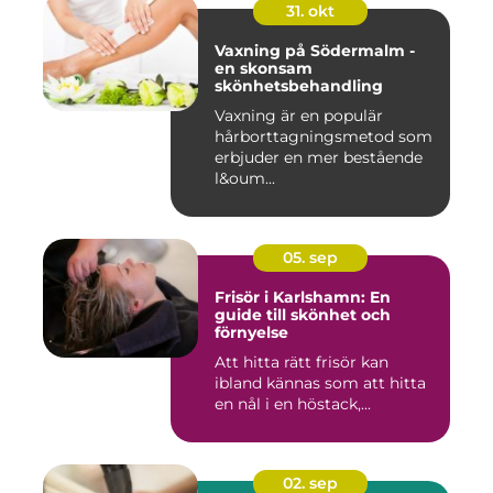
31. okt
Vaxning på Södermalm -
en skonsam
skönhetsbehandling
Vaxning är en populär
hårborttagningsmetod som
erbjuder en mer bestående
l&oum...
05. sep
Frisör i Karlshamn: En
guide till skönhet och
förnyelse
Att hitta rätt frisör kan
ibland kännas som att hitta
en nål i en höstack,...
02. sep