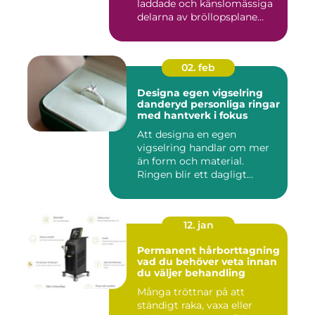
laddade och känslomässiga
delarna av bröllopsplane...
02. feb
Designa egen vigselring
danderyd personliga ringar
med hantverk i fokus
Att designa en egen
vigselring handlar om mer
än form och material.
Ringen blir ett dagligt
smycke s...
12. jan
Permanent hårborttagning
vad du behöver veta innan
du väljer behandling
Många tröttnar på att
ständigt raka, vaxa eller