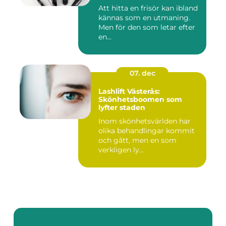
Att hitta en frisör kan ibland
kännas som en utmaning.
Men för den som letar efter
en...
07. dec
Lashlift Västerås:
Skönhetsboomen som
lyfter staden
Inom skönhetsvärlden har
olika behandlingar kommit
och gått, men en som
verkligen ly...