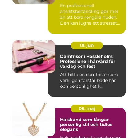
En professionell
ansiktsbehandling gör mer
än att bara rengöra huden.
Den kan lugna ett stressat
ner...
01. jun
Damfrisör i Hässleholm:
Professionell hårvård för
vardag och fest
Att hitta en damfrisör som
verkligen förstår både hår
och personlighet k...
06. maj
Halsband som fångar
personlig stil och tidlös
elegans
Halsband är ett smycke som