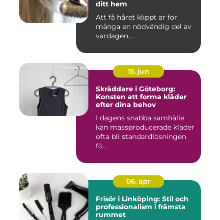
ditt hem
Att få håret klippt är för
många en nödvändig del av
vardagen,...
15. jun
Skräddare i Göteborg:
Konsten att forma kläder
efter dina behov
I dagens snabba samhälle
kan massproducerade kläder
ofta bli standardlösningen
fö...
06. apr
Frisör i Linköping: Stil och
professionalism i främsta
rummet