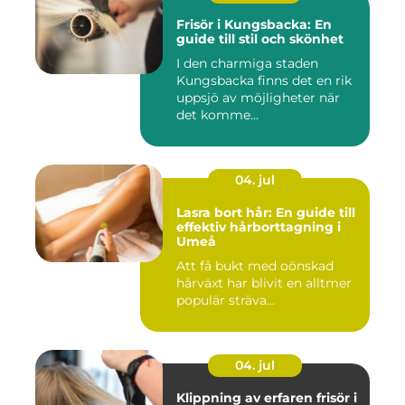
Frisör i Kungsbacka: En
guide till stil och skönhet
I den charmiga staden
Kungsbacka finns det en rik
uppsjö av möjligheter när
det komme...
04. jul
Lasra bort hår: En guide till
effektiv hårborttagning i
Umeå
Att få bukt med oönskad
hårväxt har blivit en alltmer
populär sträva...
04. jul
Klippning av erfaren frisör i