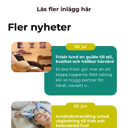
Läs fler inlägg här
Fler nyheter
30. jul
Frisör lund en guide till stil,
kvalitet och hållbar hårvård
En bra frisör gör mer än att
klippa topparna. Rätt salong
blir en trygg partner för
håret, oavsett o...
02. jun
Ansiktsbehandling umeå
vägledning till frisk och
balanserad hud