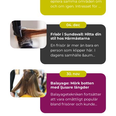
epilera samma områden om
och om igen. Intresset för ...
04. dec
Frisör i Sundsvall: Hitta din
stil hos Hårmästarna
En frisör är mer än bara en
person som klipper hår. I
dagens samhälle &aum...
30. nov
Balayage: Mörk botten
med ljusare längder
Balayagetekniken fortsätter
att vara omåttligt populär
bland frisörer och kunde...