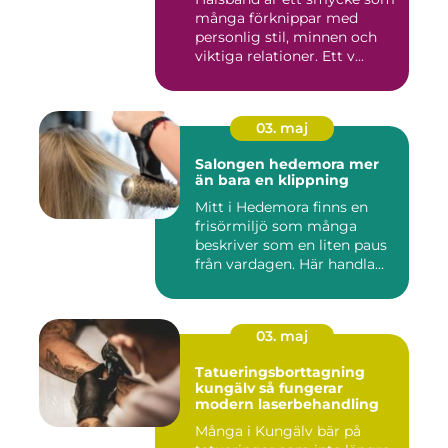
många förknippar med
personlig stil, minnen och
viktiga relationer. Ett v...
03. maj
Salongen hedemora mer
än bara en klippning
Mitt i Hedemora finns en
frisörmiljö som många
beskriver som en liten paus
från vardagen. Här handla...
03. maj
Tatueringsborttagning
kungälv så fungerar
modern laserbehandling
Många i Kungälv bär på