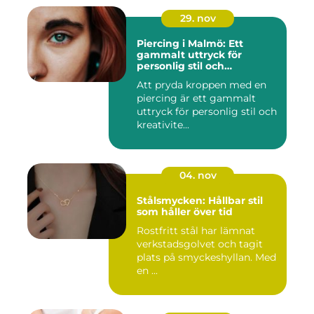
29. nov
Piercing i Malmö: Ett
gammalt uttryck för
personlig stil och
kreativitet
Att pryda kroppen med en
piercing är ett gammalt
uttryck för personlig stil och
kreativite...
04. nov
Stålsmycken: Hållbar stil
som håller över tid
Rostfritt stål har lämnat
verkstadsgolvet och tagit
plats på smyckeshyllan. Med
en ...