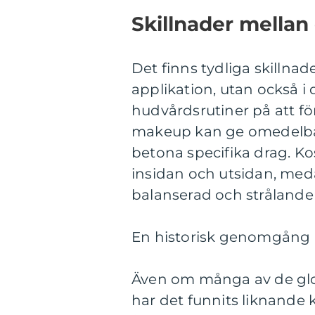
Skillnader mellan 
Det finns tydliga skillnade
applikation, utan också i 
hudvårdsrutiner på att f
makeup kan ge omedelbar
betona specifika drag. Ko
insidan och utsidan, meda
balanserad och strålande 
En historisk genomgång a
Även om många av de glow 
har det funnits liknand