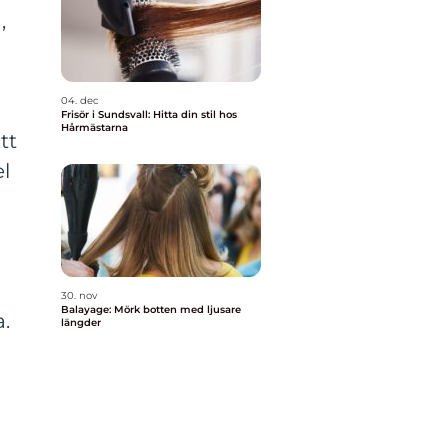
,
04. dec
Frisör i Sundsvall: Hitta din stil hos
Hårmästarna
tt
el
h
30. nov
Balayage: Mörk botten med ljusare
a.
längder