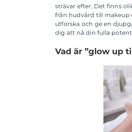
strävar efter. Det finns o
från hudvård till makeup 
utforska och ge en djupgå
dig att nå din fulla pote
Vad är ”glow up t