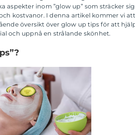
lika aspekter inom ”glow up” som sträcker sig
och kostvanor. I denna artikel kommer vi at
ende översikt över glow up tips för att hjäl
ntial och uppnå en strålande skönhet.
ips”?