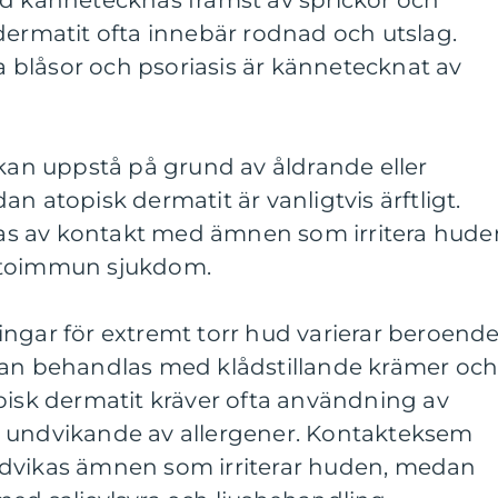
ud kännetecknas främst av sprickor och
dermatit ofta innebär rodnad och utslag.
blåsor och psoriasis är kännetecknat av
 kan uppstå på grund av åldrande eller
n atopisk dermatit är vanligtvis ärftligt.
s av kontakt med ämnen som irritera hude
utoimmun sjukdom.
ingar för extremt torr hud varierar beroend
kan behandlas med klådstillande krämer oc
pisk dermatit kräver ofta användning av
h undvikande av allergener. Kontakteksem
ndvikas ämnen som irriterar huden, medan