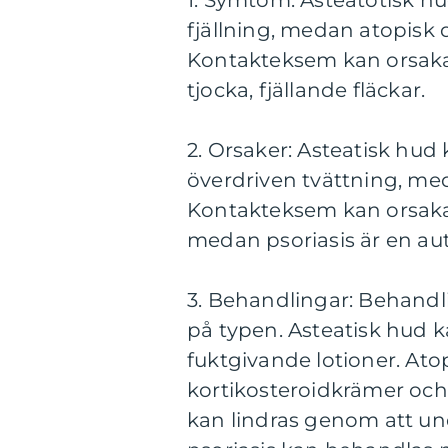
1. Symtom: Asteatotisk h
fjällning, medan atopisk 
Kontakteksem kan orsaka 
tjocka, fjällande fläckar.
2. Orsaker: Asteatisk hud
överdriven tvättning, meda
Kontakteksem kan orsaka
medan psoriasis är en a
3. Behandlingar: Behandl
på typen. Asteatisk hud 
fuktgivande lotioner. Ato
kortikosteroidkrämer oc
kan lindras genom att u