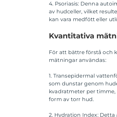
4. Psoriasis: Denna aut
av hudceller, vilket result
kan vara medfött eller utlö
Kvantitativa mätn
För att bättre förstå och 
mätningar användas:
1. Transepidermal vatten
som dunstar genom huden
kvadratmeter per timme, 
form av torr hud.
2. Hydration Index: Detta