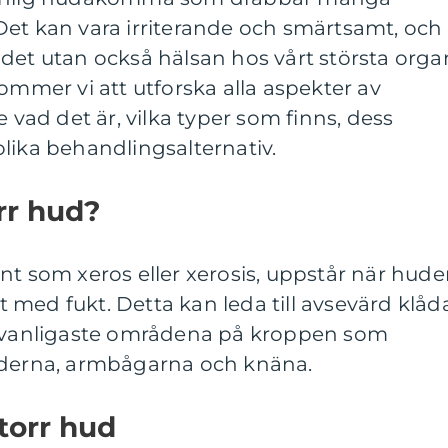
Det kan vara irriterande och smärtsamt, och
det utan också hälsan hos vårt största orga
ommer vi att utforska alla aspekter av
e vad det är, vilka typer som finns, dess
lika behandlingsalternativ.
rr hud?
nt som xeros eller xerosis, uppstår när hud
gt med fukt. Detta kan leda till avsevärd klåd
e vanligaste områdena på kroppen som
nderna, armbågarna och knäna.
torr hud