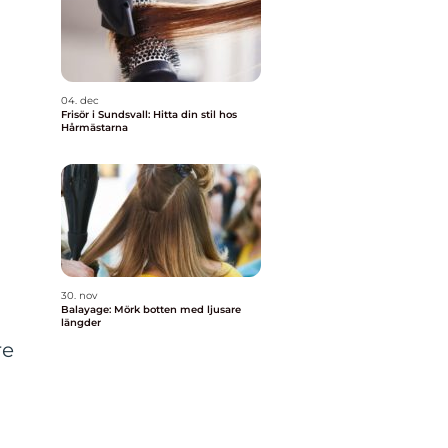
04. dec
Frisör i Sundsvall: Hitta din stil hos
Hårmästarna
30. nov
Balayage: Mörk botten med ljusare
längder
re