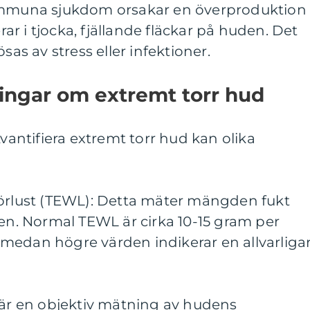
oimmuna sjukdom orsakar en överproduktion
erar i tjocka, fjällande fläckar på huden. Det
sas av stress eller infektioner.
ingar om extremt torr hud
kvantifiera extremt torr hud kan olika
förlust (TEWL): Detta mäter mängden fukt
. Normal TEWL är cirka 10-15 gram per
medan högre värden indikerar en allvarliga
 är en objektiv mätning av hudens