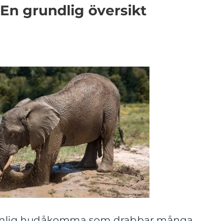
 En grundlig översikt
 vanlig hudåkomma som drabbar många