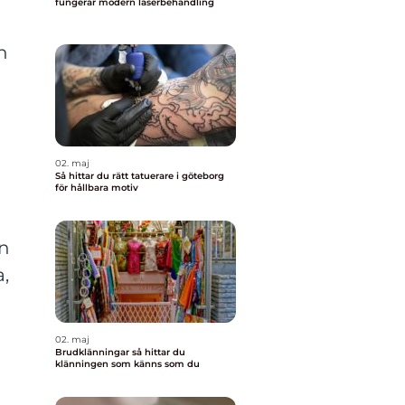
fungerar modern laserbehandling
n
02. maj
Så hittar du rätt tatuerare i göteborg
för hållbara motiv
en
a,
02. maj
Brudklänningar så hittar du
klänningen som känns som du