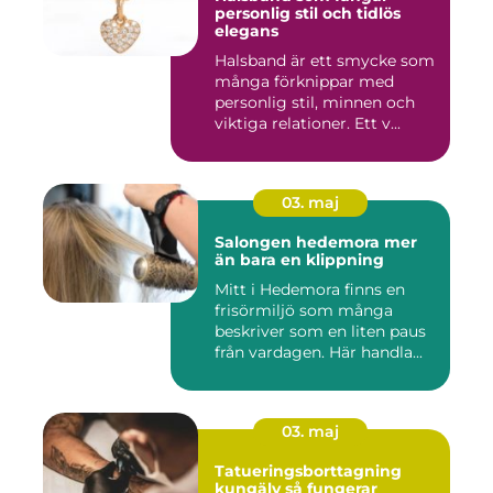
personlig stil och tidlös
elegans
Halsband är ett smycke som
många förknippar med
personlig stil, minnen och
viktiga relationer. Ett v...
03. maj
Salongen hedemora mer
än bara en klippning
Mitt i Hedemora finns en
frisörmiljö som många
beskriver som en liten paus
från vardagen. Här handla...
03. maj
Tatueringsborttagning
kungälv så fungerar