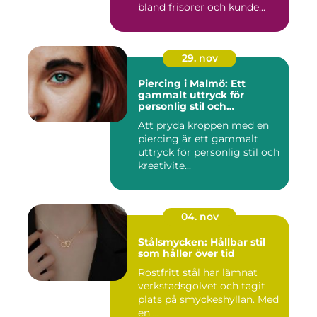
bland frisörer och kunde...
29. nov
Piercing i Malmö: Ett
gammalt uttryck för
personlig stil och
kreativitet
Att pryda kroppen med en
piercing är ett gammalt
uttryck för personlig stil och
kreativite...
04. nov
Stålsmycken: Hållbar stil
som håller över tid
Rostfritt stål har lämnat
verkstadsgolvet och tagit
plats på smyckeshyllan. Med
en ...