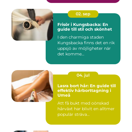
02. sep
Frisör i Kungsbacka: En
guide till stil och skönhet
I den charmiga staden
Kungsbacka finns det en rik
uppsjö av möjligheter när
det komme...
04. jul
Lasra bort hår: En guide till
effektiv hårborttagning i
Umeå
Att få bukt med oönskad
hårväxt har blivit en alltmer
populär sträva...