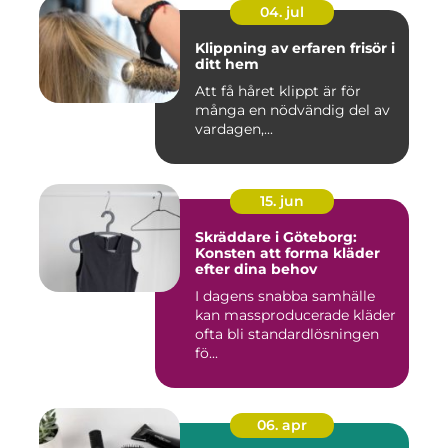
04. jul
Klippning av erfaren frisör i
ditt hem
Att få håret klippt är för
många en nödvändig del av
vardagen,...
15. jun
Skräddare i Göteborg:
Konsten att forma kläder
efter dina behov
I dagens snabba samhälle
kan massproducerade kläder
ofta bli standardlösningen
fö...
06. apr