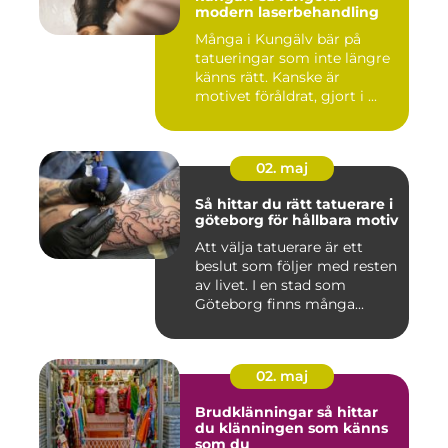
modern laserbehandling
Många i Kungälv bär på
tatueringar som inte längre
känns rätt. Kanske är
motivet föråldrat, gjort i ...
02. maj
Så hittar du rätt tatuerare i
göteborg för hållbara motiv
Att välja tatuerare är ett
beslut som följer med resten
av livet. I en stad som
Göteborg finns många...
02. maj
Brudklänningar så hittar
du klänningen som känns
som du