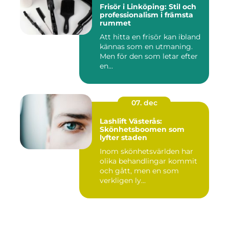
Frisör i Linköping: Stil och
professionalism i främsta
rummet
Att hitta en frisör kan ibland
kännas som en utmaning.
Men för den som letar efter
en...
07. dec
Lashlift Västerås:
Skönhetsboomen som
lyfter staden
Inom skönhetsvärlden har
olika behandlingar kommit
och gått, men en som
verkligen ly...