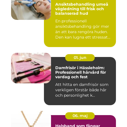
Ansiktsbehandling umeå
vägledning till frisk och
balanserad hud
En professionell
ansiktsbehandling gör mer
än att bara rengöra huden.
Den kan lugna ett stressat
ner...
01. jun
Damfrisör i Hässleholm:
Professionell hårvård för
vardag och fest
Att hitta en damfrisör som
verkligen förstår både hår
och personlighet k...
06. maj
Halsband som fångar