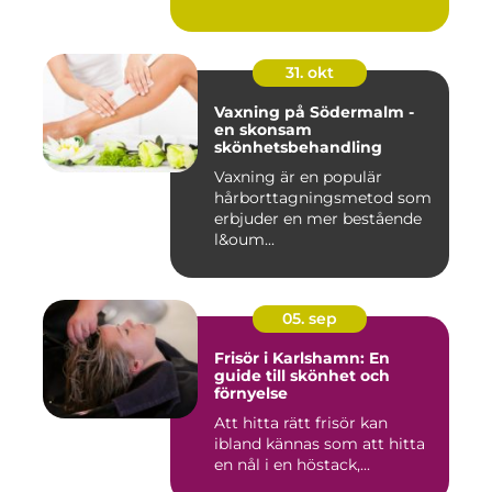
31. okt
Vaxning på Södermalm -
en skonsam
skönhetsbehandling
Vaxning är en populär
hårborttagningsmetod som
erbjuder en mer bestående
l&oum...
05. sep
Frisör i Karlshamn: En
guide till skönhet och
förnyelse
Att hitta rätt frisör kan
ibland kännas som att hitta
en nål i en höstack,...