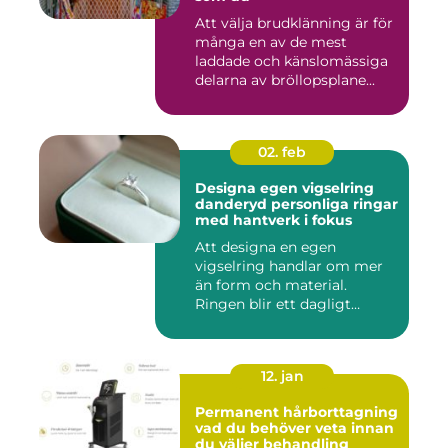
Att välja brudklänning är för
många en av de mest
laddade och känslomässiga
delarna av bröllopsplane...
02. feb
Designa egen vigselring
danderyd personliga ringar
med hantverk i fokus
Att designa en egen
vigselring handlar om mer
än form och material.
Ringen blir ett dagligt
smycke s...
12. jan
Permanent hårborttagning
vad du behöver veta innan
du väljer behandling