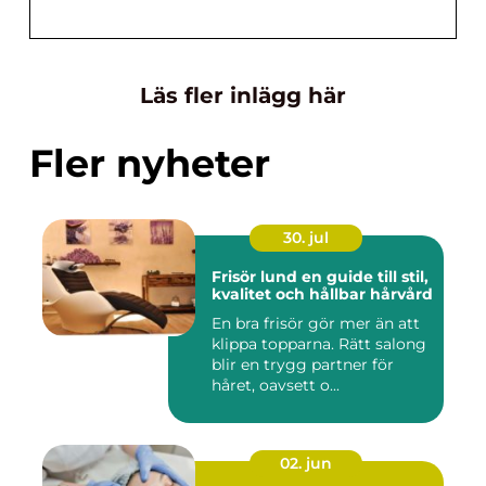
Läs fler inlägg här
Fler nyheter
30. jul
Frisör lund en guide till stil,
kvalitet och hållbar hårvård
En bra frisör gör mer än att
klippa topparna. Rätt salong
blir en trygg partner för
håret, oavsett o...
02. jun