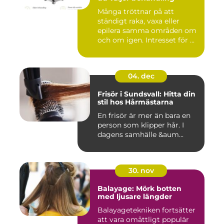
Många tröttnar på att
ständigt raka, vaxa eller
epilera samma områden om
och om igen. Intresset för ...
04. dec
Frisör i Sundsvall: Hitta din
stil hos Hårmästarna
En frisör är mer än bara en
person som klipper hår. I
dagens samhälle &aum...
30. nov
Balayage: Mörk botten
med ljusare längder
Balayagetekniken fortsätter
att vara omåttligt populär