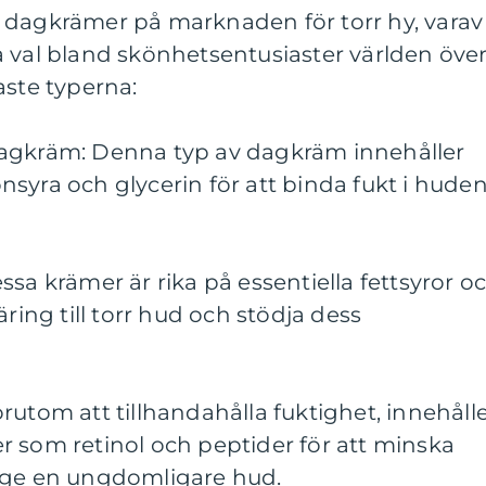
 dagkrämer på marknaden för torr hy, varav
 val bland skönhetsentusiaster världen över
aste typerna:
dagkräm: Denna typ av dagkräm innehåller
syra och glycerin för att binda fukt i hude
ssa krämer är rika på essentiella fettsyror o
äring till torr hud och stödja dess
rutom att tillhandahålla fuktighet, innehåll
r som retinol och peptider för att minska
 ge en ungdomligare hud.