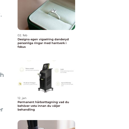
.
02. feb
Designa egen vigselring danderyd
personliga ringar med hantverk i
fokus
n
ch
12. jan
Permanent hårborttagning vad du
behöver veta innan du väljer
er
behandling