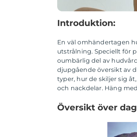
Introduktion:
En väl omhändertagen hu
utstrålning. Speciellt fö
oumbärlig del av hudvårds
djupgående översikt av da
typer, hur de skiljer sig å
och nackdelar. Häng med
Översikt över dag