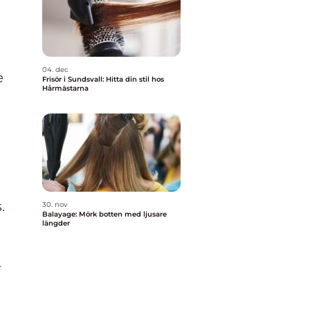
04. dec
e
Frisör i Sundsvall: Hitta din stil hos
Hårmästarna
.
30. nov
Balayage: Mörk botten med ljusare
längder
r