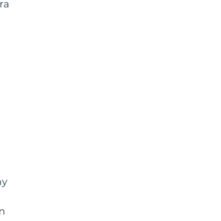
ra
hy
en