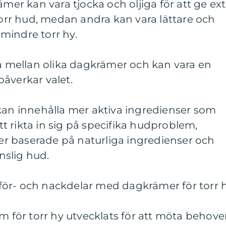
ämer kan vara tjocka och oljiga för att ge ext
 torr hud, medan andra kan vara lättare och
mindre torr hy.
ra mellan olika dagkrämer och kan vara en
åverkar valet.
 kan innehålla mer aktiva ingredienser som
att rikta in sig på specifika hudproblem,
r baserade på naturliga ingredienser och
slig hud.
ör- och nackdelar med dagkrämer för torr 
äm för torr hy utvecklats för att möta behov