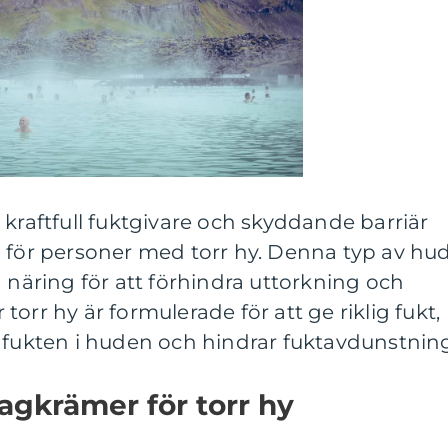
 kraftfull fuktgivare och skyddande barriär
d för personer med torr hy. Denna typ av hu
h näring för att förhindra uttorkning och
orr hy är formulerade för att ge riklig fukt,
 fukten i huden och hindrar fuktavdunstnin
agkrämer för torr hy