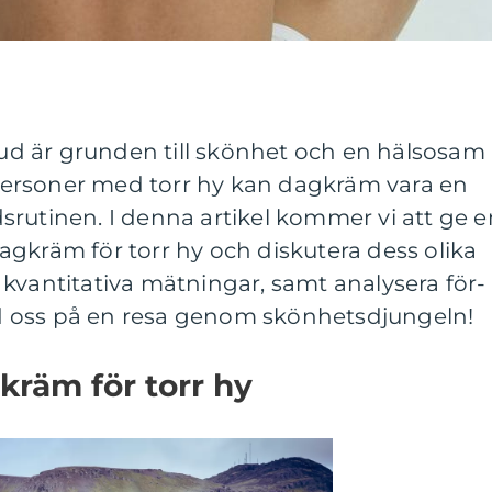
d är grunden till skönhet och en hälsosam
r personer med torr hy kan dagkräm vara en
rutinen. I denna artikel kommer vi att ge e
gkräm för torr hy och diskutera dess olika
t, kvantitativa mätningar, samt analysera för-
 oss på en resa genom skönhetsdjungeln!
kräm för torr hy