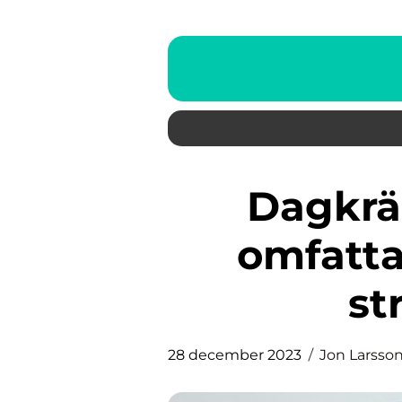
Dagkräm för torr hy: En
omfatta
st
28 december 2023
Jon Larsso