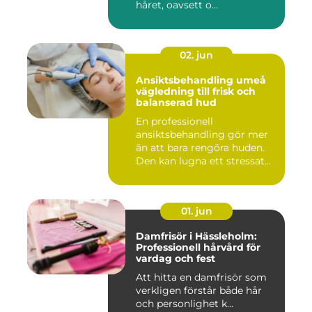
håret, oavsett o...
02. jun
Ansiktsbehandling umeå
vägledning till frisk och
balanserad hud
En professionell
ansiktsbehandling gör mer
än att bara rengöra huden.
Den kan lugna ett stressat
ner...
01. jun
Damfrisör i Hässleholm:
Professionell hårvård för
vardag och fest
Att hitta en damfrisör som
verkligen förstår både hår
och personlighet k...