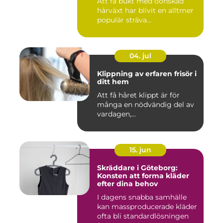
Att få bukt med oönskad
hårväxt har blivit en alltmer
populär sträva...
04. jul
Klippning av erfaren frisör i
ditt hem
Att få håret klippt är för
många en nödvändig del av
vardagen,...
15. jun
Skräddare i Göteborg:
Konsten att forma kläder
efter dina behov
I dagens snabba samhälle
kan massproducerade kläder
ofta bli standardlösningen