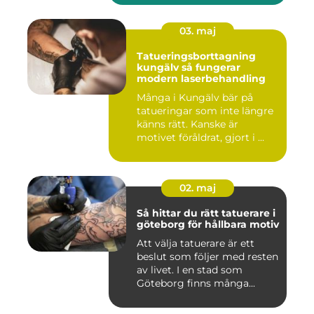
03. maj
Tatueringsborttagning
kungälv så fungerar
modern laserbehandling
Många i Kungälv bär på
tatueringar som inte längre
känns rätt. Kanske är
motivet föråldrat, gjort i ...
02. maj
Så hittar du rätt tatuerare i
göteborg för hållbara motiv
Att välja tatuerare är ett
beslut som följer med resten
av livet. I en stad som
Göteborg finns många...