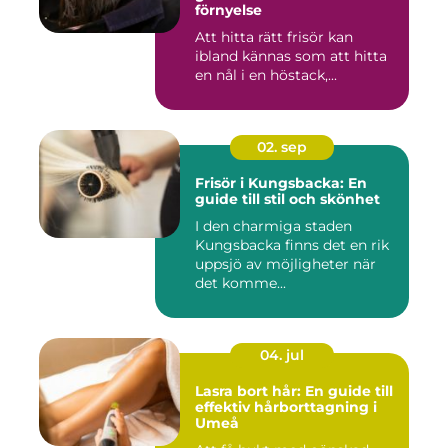
förnyelse
Att hitta rätt frisör kan
ibland kännas som att hitta
en nål i en höstack,...
02. sep
Frisör i Kungsbacka: En
guide till stil och skönhet
I den charmiga staden
Kungsbacka finns det en rik
uppsjö av möjligheter när
det komme...
04. jul
Lasra bort hår: En guide till
effektiv hårborttagning i
Umeå