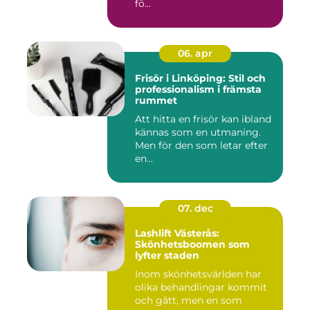
fö...
06. apr
Frisör i Linköping: Stil och
professionalism i främsta
rummet
Att hitta en frisör kan ibland
kännas som en utmaning.
Men för den som letar efter
en...
07. dec
Lashlift Västerås:
Skönhetsboomen som
lyfter staden
Inom skönhetsvärlden har
olika behandlingar kommit
och gått, men en som