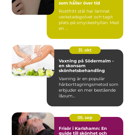
som håller över tid
Rostfritt stål har lämnat
verkstadsgolvet och tagit
plats på smyckeshyllan. Med
en ...
31. okt
Vaxning på Södermalm -
en skonsam
skönhetsbehandling
Vaxning är en populär
hårborttagningsmetod som
erbjuder en mer bestående
l&oum...
05. sep
Frisör i Karlshamn: En
guide till skönhet och