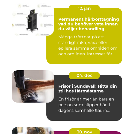
12. jan
Permanent hårborttagning
vad du behöver veta innan
du väljer behandling
Många tröttnar på att
ständigt raka, vaxa eller
epilera samma områden om
och om igen. Intresset för ...
04. dec
Frisör i Sundsvall: Hitta din
stil hos Hårmästarna
En frisör är mer än bara en
person som klipper hår. I
dagens samhälle &aum...
30. nov