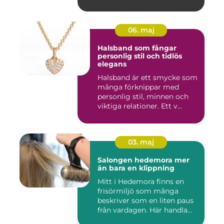
06. maj
Halsband som fångar
personlig stil och tidlös
elegans
Halsband är ett smycke som
många förknippar med
personlig stil, minnen och
viktiga relationer. Ett v...
03. maj
Salongen hedemora mer
än bara en klippning
Mitt i Hedemora finns en
frisörmiljö som många
beskriver som en liten paus
från vardagen. Här handla...