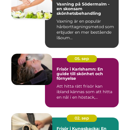
Vaxning på Södermalm -
en skonsam
skönhetsbehandling
Vaxning är en populär
hårborttagningsmetod som
erbjuder en mer bestående
l&oum...
05. sep
Frisör i Karlshamn: En
guide till skönhet och
förnyelse
Att hitta rätt frisör kan
ibland kännas som att hitta
en nål i en höstack,...
02. sep
Frisör i Kungsbacka: En