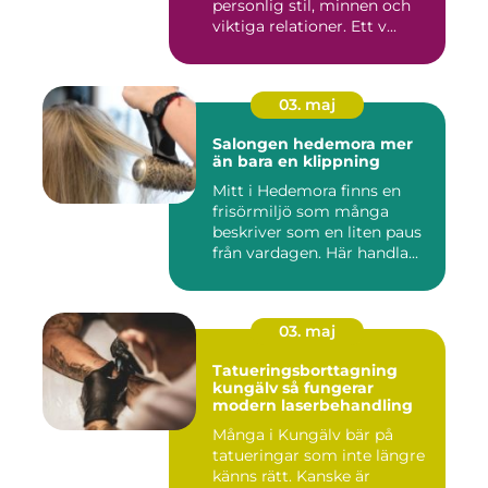
personlig stil, minnen och
viktiga relationer. Ett v...
03. maj
Salongen hedemora mer
än bara en klippning
Mitt i Hedemora finns en
frisörmiljö som många
beskriver som en liten paus
från vardagen. Här handla...
03. maj
Tatueringsborttagning
kungälv så fungerar
modern laserbehandling
Många i Kungälv bär på
tatueringar som inte längre
känns rätt. Kanske är