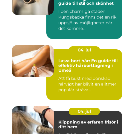
guide till stil och skönhet
I den charmiga staden
Kungsbacka finns det en rik
uppsjö av möjligheter när
det komme...
04. jul
Lasra bort hår: En guide till
effektiv hårborttagning i
Umeå
Att få bukt med oönskad
hårväxt har blivit en alltmer
populär sträva...
04. jul
Klippning av erfaren frisör i
ditt hem