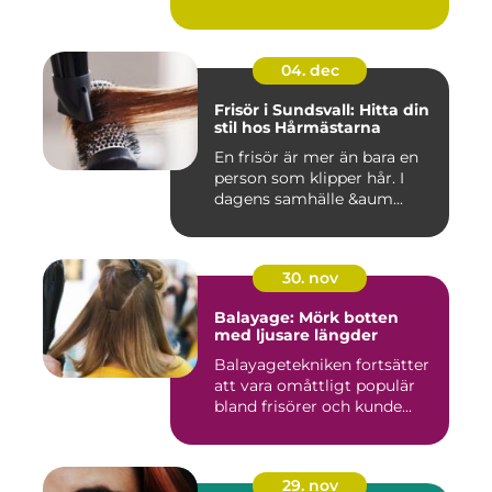
04. dec
Frisör i Sundsvall: Hitta din
stil hos Hårmästarna
En frisör är mer än bara en
person som klipper hår. I
dagens samhälle &aum...
30. nov
Balayage: Mörk botten
med ljusare längder
Balayagetekniken fortsätter
att vara omåttligt populär
bland frisörer och kunde...
29. nov