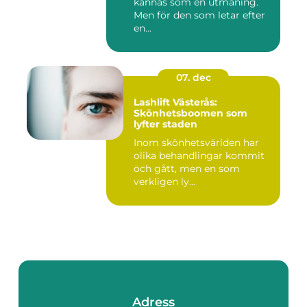
kännas som en utmaning.
Men för den som letar efter
en...
07. dec
Lashlift Västerås:
Skönhetsboomen som
lyfter staden
Inom skönhetsvärlden har
olika behandlingar kommit
och gått, men en som
verkligen ly...
Adress