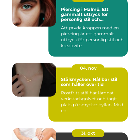
Piercing i Malmö: Ett
gammalt uttryck för
personlig stil och
kreativitet
Att pryda kroppen med en
piercing är ett gammalt
uttryck för personlig stil och
kreativite...
04. nov
Stålsmycken: Hållbar stil
som håller över tid
Rostfritt stål har lämnat
verkstadsgolvet och tagit
plats på smyckeshyllan. Med
en ...
31. okt