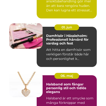
ansiktsbehandling gör mer
än att bara rengöra huden.
Den kan lugna ett stressat
ner...
01. jun
Damfrisör i Hässleholm:
Professionell hårvård för
vardag och fest
Att hitta en damfrisör som
verkligen förstår både hår
och personlighet k...
06. maj
Halsband som fångar
personlig stil och tidlös
elegans
Halsband är ett smycke som
många förknippar med