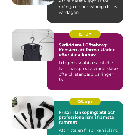
Att få håret klippt är för
många en nödvändig del av
vardagen,...
15. jun
Skräddare i Göteborg:
Konsten att forma kläder
efter dina behov
I dagens snabba samhälle
kan massproducerade kläder
ofta bli standardlösningen
fö...
06. apr
Frisör i Linköping: Stil och
professionalism i främsta
rummet
Att hitta en frisör kan ibland