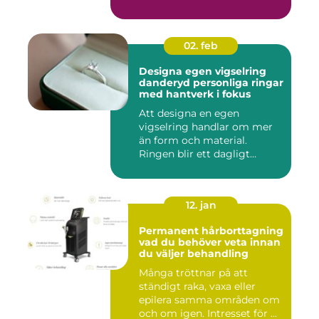
02. feb
Designa egen vigselring
danderyd personliga ringar
med hantverk i fokus
Att designa en egen
vigselring handlar om mer
än form och material.
Ringen blir ett dagligt
smycke s...
12. jan
Permanent hårborttagning
vad du behöver veta innan
du väljer behandling
Många tröttnar på att
ständigt raka, vaxa eller
epilera samma områden om
och om igen. Intresset för ...