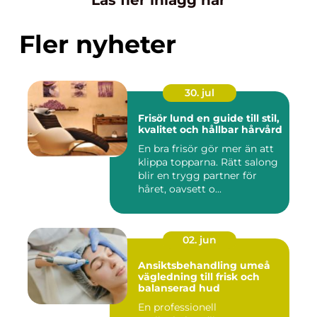
Fler nyheter
30. jul
Frisör lund en guide till stil,
kvalitet och hållbar hårvård
En bra frisör gör mer än att
klippa topparna. Rätt salong
blir en trygg partner för
håret, oavsett o...
02. jun
Ansiktsbehandling umeå
vägledning till frisk och
balanserad hud
En professionell