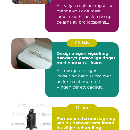
Att välja brudklänning är för
många en av de mest
laddade och känslomässiga
delarna av bröllopsplane...
02. feb
Designa egen vigselring
danderyd personliga ringar
med hantverk i fokus
Att designa en egen
vigselring handlar om mer
än form och material.
Ringen blir ett dagligt
smycke s...
12. jan
Permanent hårborttagning
vad du behöver veta innan
du väljer behandling