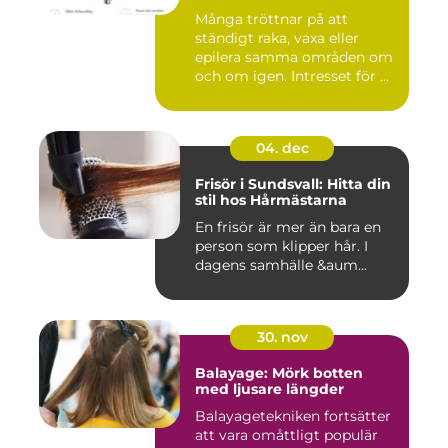
Många tröttnar på att
ständigt raka, vaxa eller
epilera samma områden om
och om igen. Intresset för ...
04. dec
Frisör i Sundsvall: Hitta din
stil hos Hårmästarna
En frisör är mer än bara en
person som klipper hår. I
dagens samhälle &aum...
30. nov
Balayage: Mörk botten
med ljusare längder
Balayagetekniken fortsätter
att vara omåttligt populär