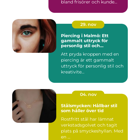
bland frisörer och kunde...
29. nov
Piercing i Malmö: Ett
gammalt uttryck för
personlig stil och
kreativitet
Att pryda kroppen med en
piercing är ett gammalt
uttryck för personlig stil och
kreativite...
04. nov
Stålsmycken: Hållbar stil
som håller över tid
Rostfritt stål har lämnat
verkstadsgolvet och tagit
plats på smyckeshyllan. Med
en ...