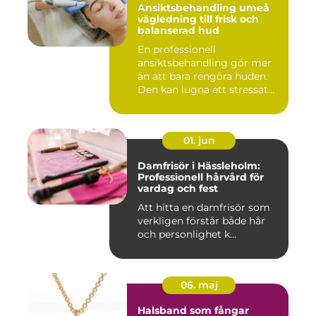
Ansiktsbehandling umeå
vägledning till frisk och
balanserad hud
En professionell
ansiktsbehandling gör mer
än att bara rengöra huden.
Den kan lugna ett stressat
ner...
01. jun
Damfrisör i Hässleholm:
Professionell hårvård för
vardag och fest
Att hitta en damfrisör som
verkligen förstår både hår
och personlighet k...
06. maj
Halsband som fångar