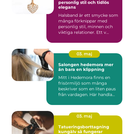
personlig stil och tidlös
elegans
Halsband är ett smycke som
många förknippar med
personlig stil, minnen och
viktiga relationer. Ett v...
03. maj
Salongen hedemora mer
än bara en klippning
Mitt i Hedemora finns en
frisörmiljö som många
beskriver som en liten paus
från vardagen. Här handla...
03. maj
Tatueringsborttagning
kungälv så fungerar