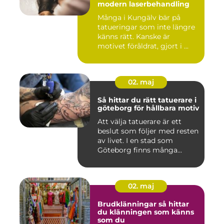
modern laserbehandling
Många i Kungälv bär på
tatueringar som inte längre
känns rätt. Kanske är
motivet föråldrat, gjort i ...
02. maj
Så hittar du rätt tatuerare i
göteborg för hållbara motiv
Att välja tatuerare är ett
beslut som följer med resten
av livet. I en stad som
Göteborg finns många...
02. maj
Brudklänningar så hittar
du klänningen som känns
som du