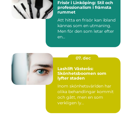
Frisör i Linköping: Stil och
professionalism i främsta
rummet
Att hitta en frisör kan ibland
kännas som en utmaning.
Men för den som letar efter
en...
07. dec
Lashlift Västerås:
Skönhetsboomen som
lyfter staden
Inom skönhetsvärlden har
olika behandlingar kommit
och gått, men en som
verkligen ly...