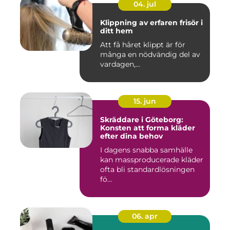
04. jul
Klippning av erfaren frisör i
ditt hem
Att få håret klippt är för
många en nödvändig del av
vardagen,...
15. jun
Skräddare i Göteborg:
Konsten att forma kläder
efter dina behov
I dagens snabba samhälle
kan massproducerade kläder
ofta bli standardlösningen
fö...
06. apr