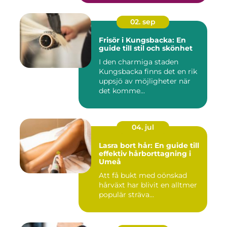
02. sep
Frisör i Kungsbacka: En
guide till stil och skönhet
I den charmiga staden
Kungsbacka finns det en rik
uppsjö av möjligheter när
det komme...
04. jul
Lasra bort hår: En guide till
effektiv hårborttagning i
Umeå
Att få bukt med oönskad
hårväxt har blivit en alltmer
populär sträva...