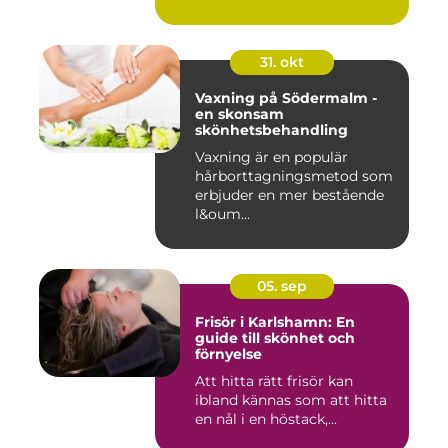
31. okt
Vaxning på Södermalm -
en skonsam
skönhetsbehandling
Vaxning är en populär
hårborttagningsmetod som
erbjuder en mer bestående
l&oum...
05. sep
Frisör i Karlshamn: En
guide till skönhet och
förnyelse
Att hitta rätt frisör kan
ibland kännas som att hitta
en nål i en höstack,...