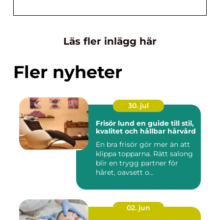
Läs fler inlägg här
Fler nyheter
30. jul
Frisör lund en guide till stil,
kvalitet och hållbar hårvård
En bra frisör gör mer än att
klippa topparna. Rätt salong
blir en trygg partner för
håret, oavsett o...
02. jun