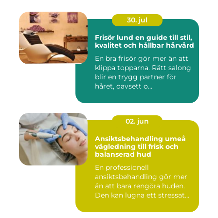
30. jul
Frisör lund en guide till stil,
kvalitet och hållbar hårvård
En bra frisör gör mer än att
klippa topparna. Rätt salong
blir en trygg partner för
håret, oavsett o...
02. jun
Ansiktsbehandling umeå
vägledning till frisk och
balanserad hud
En professionell
ansiktsbehandling gör mer
än att bara rengöra huden.
Den kan lugna ett stressat
ner...