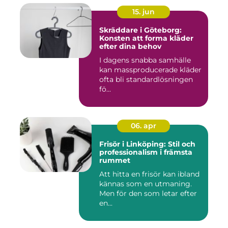
15. jun
Skräddare i Göteborg:
Konsten att forma kläder
efter dina behov
I dagens snabba samhälle
kan massproducerade kläder
ofta bli standardlösningen
fö...
06. apr
Frisör i Linköping: Stil och
professionalism i främsta
rummet
Att hitta en frisör kan ibland
kännas som en utmaning.
Men för den som letar efter
en...