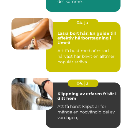
det komme...
04. jul
Lasra bort hår: En guide till
effektiv hårborttagning i
Umeå
Att få bukt med oönskad
hårväxt har blivit en alltmer
populär sträva...
04. jul
Klippning av erfaren frisör i
ditt hem
Att få håret klippt är för
många en nödvändig del av
vardagen,...