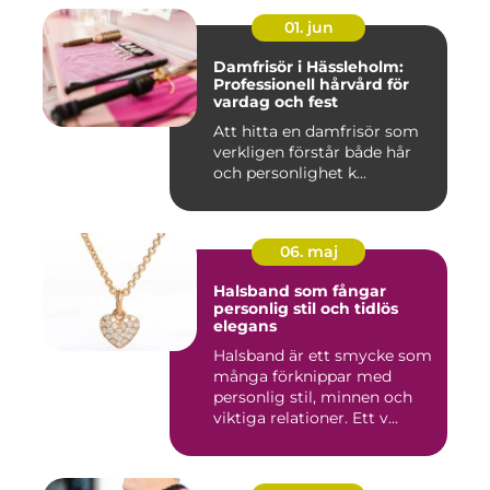
01. jun
Damfrisör i Hässleholm:
Professionell hårvård för
vardag och fest
Att hitta en damfrisör som
verkligen förstår både hår
och personlighet k...
06. maj
Halsband som fångar
personlig stil och tidlös
elegans
Halsband är ett smycke som
många förknippar med
personlig stil, minnen och
viktiga relationer. Ett v...