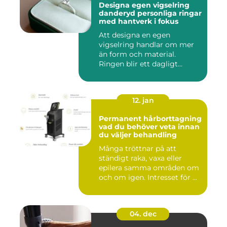
Designa egen vigselring
danderyd personliga ringar
med hantverk i fokus
Att designa en egen
vigselring handlar om mer
än form och material.
Ringen blir ett dagligt
smycke s...
12. jan
Permanent hårborttagning
vad du behöver veta innan
du väljer behandling
Många tröttnar på att
ständigt raka, vaxa eller
epilera samma områden om
och om igen. Intresset för ...
04. dec