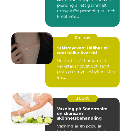
piercing är ett gammalt
uttryck för personlig stil och
kreativite...
04. nov
Stålsmycken: Hållbar stil
som håller över tid
Rostfritt stål har lämnat
verkstadsgolvet och tagit
plats på smyckeshyllan. Med
en ...
31. okt
Vaxning på Södermalm -
en skonsam
skönhetsbehandling
Vaxning är en populär