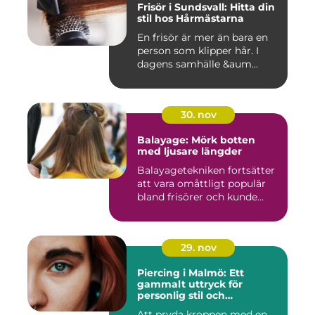
Frisör i Sundsvall: Hitta din
stil hos Hårmästarna
En frisör är mer än bara en
person som klipper hår. I
dagens samhälle &aum...
30. nov
Balayage: Mörk botten
med ljusare längder
Balayagetekniken fortsätter
att vara omåttligt populär
bland frisörer och kunde...
29. nov
Piercing i Malmö: Ett
gammalt uttryck för
personlig stil och
kreativitet
Att pryda kroppen med en