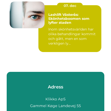
07. dec
Lashlift Västerås:
Skönhetsboomen som
lyfter staden
Inom skönhetsvärlden har
olika behandlingar kommit
och gått, men en som
verkligen ly...
Adress