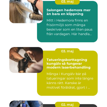
03. maj
Salongen hedemora mer
än bara en klippning
Mitt i Hedemora finns en
frisörmiljö som många
beskriver som en liten paus
från vardagen. Här handla...
03. maj
Tatueringsborttagning
kungälv så fungerar
modern laserbehandling
Många i Kungälv bär på
tatueringar som inte längre
känns rätt. Kanske är
motivet föråldrat, gjort i ...
02. maj