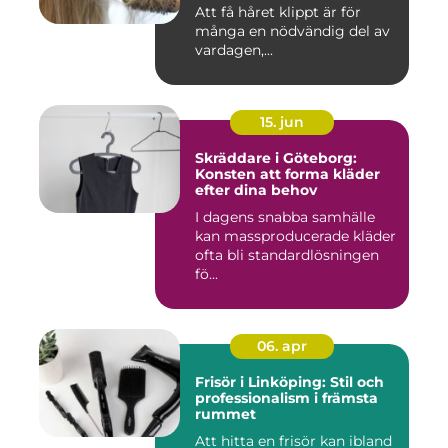
Att få håret klippt är för
många en nödvändig del av
vardagen,...
15. jun
Skräddare i Göteborg:
Konsten att forma kläder
efter dina behov
I dagens snabba samhälle
kan massproducerade kläder
ofta bli standardlösningen
fö...
06. apr
Frisör i Linköping: Stil och
professionalism i främsta
rummet
Att hitta en frisör kan ibland