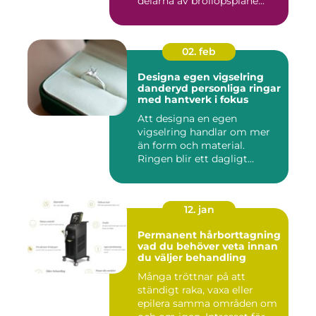
delarna av bröllopsplane...
02. feb
Designa egen vigselring
danderyd personliga ringar
med hantverk i fokus
Att designa en egen
vigselring handlar om mer
än form och material.
Ringen blir ett dagligt
smycke s...
12. jan
Permanent hårborttagning
vad du behöver veta innan
du väljer behandling
Många tröttnar på att
ständigt raka, vaxa eller
epilera samma områden om