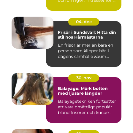
och om igen. Intresset för ...
04. dec
Frisör i Sundsvall: Hitta din
stil hos Hårmästarna
En frisör är mer än bara en
person som klipper hår. I
dagens samhälle &aum...
30. nov
Balayage: Mörk botten
med ljusare längder
Balayagetekniken fortsätter
att vara omåttligt populär
bland frisörer och kunde...