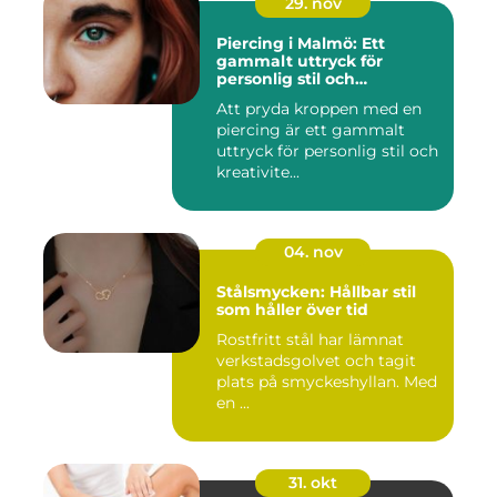
29. nov
Piercing i Malmö: Ett
gammalt uttryck för
personlig stil och
kreativitet
Att pryda kroppen med en
piercing är ett gammalt
uttryck för personlig stil och
kreativite...
04. nov
Stålsmycken: Hållbar stil
som håller över tid
Rostfritt stål har lämnat
verkstadsgolvet och tagit
plats på smyckeshyllan. Med
en ...
31. okt