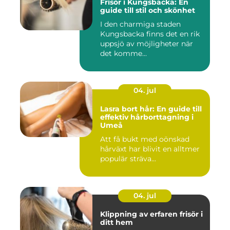
Frisör i Kungsbacka: En
guide till stil och skönhet
I den charmiga staden
Kungsbacka finns det en rik
uppsjö av möjligheter när
det komme...
04. jul
Lasra bort hår: En guide till
effektiv hårborttagning i
Umeå
Att få bukt med oönskad
hårväxt har blivit en alltmer
populär sträva...
04. jul
Klippning av erfaren frisör i
ditt hem