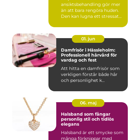
ansiktsbehandling gör mer
än att bara rengöra huden.
Den kan lugna ett stressat
ner...
01. jun
Damfrisör i Hässleholm:
Professionell hårvård för
vardag och fest
Att hitta en damfrisör som
verkligen förstår både hår
och personlighet k...
06. maj
Halsband som fångar
personlig stil och tidlös
elegans
Halsband är ett smycke som
många förknippar med