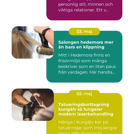
personlig stil, minnen och
viktiga relationer. Ett v...
03. maj
Salongen hedemora mer
än bara en klippning
Mitt i Hedemora finns en
frisörmiljö som många
beskriver som en liten paus
från vardagen. Här handla...
03. maj
Tatueringsborttagning
kungälv så fungerar
modern laserbehandling
Många i Kungälv bär på
tatueringar som inte längre
känns rätt. Kanske är