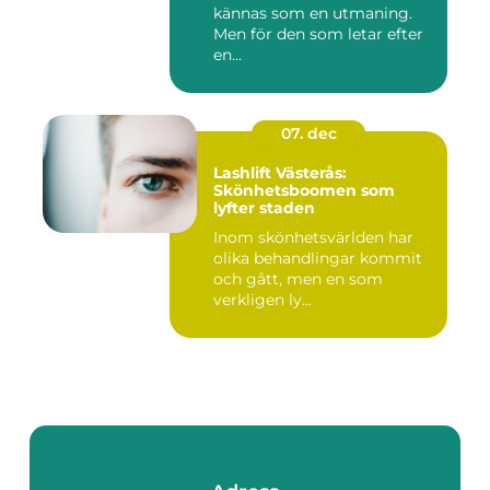
kännas som en utmaning.
Men för den som letar efter
en...
07. dec
Lashlift Västerås:
Skönhetsboomen som
lyfter staden
Inom skönhetsvärlden har
olika behandlingar kommit
och gått, men en som
verkligen ly...