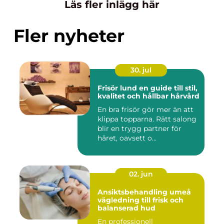
Läs fler inlägg här
Fler nyheter
30. jul
Frisör lund en guide till stil,
kvalitet och hållbar hårvård
En bra frisör gör mer än att
klippa topparna. Rätt salong
blir en trygg partner för
håret, oavsett o...
02. jun
Ansiktsbehandling umeå
vägledning till frisk och
balanserad hud
En professionell