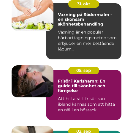
31. okt
Vaxning på Södermalm -
en skonsam
skönhetsbehandling
Vaxning är en populär
hårborttagningsmetod som
erbjuder en mer bestående
l&oum...
05. sep
Frisör i Karlshamn: En
guide till skönhet och
förnyelse
Att hitta rätt frisör kan
ibland kännas som att hitta
en nål i en höstack,...
02. sep