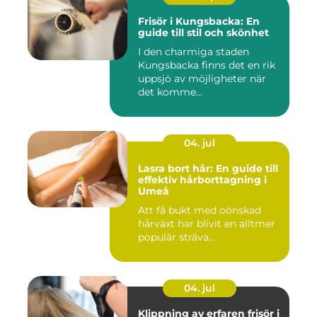
Frisör i Kungsbacka: En
guide till stil och skönhet
I den charmiga staden
Kungsbacka finns det en rik
uppsjö av möjligheter när
det komme...
04. jul
Lasra bort hår: En guide till
effektiv hårborttagning i
Umeå
Att få bukt med oönskad
hårväxt har blivit en alltmer
populär sträva...
04. jul
Klippning av erfaren frisör i