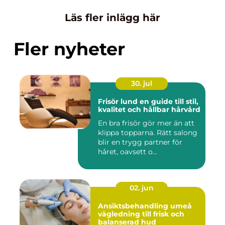
Läs fler inlägg här
Fler nyheter
30. jul
Frisör lund en guide till stil,
kvalitet och hållbar hårvård
En bra frisör gör mer än att
klippa topparna. Rätt salong
blir en trygg partner för
håret, oavsett o...
02. jun
Ansiktsbehandling umeå
vägledning till frisk och
balanserad hud