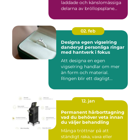
laddade och känslomässiga
delarna av bröllopsplane...
02. feb
Designa egen vigselring
danderyd personliga ringar
med hantverk i fokus
Att designa en egen
vigselring handlar om mer
än form och material.
Ringen blir ett dagligt
smycke s...
12. jan
Permanent hårborttagning
vad du behöver veta innan
du väljer behandling
Många tröttnar på att
ständigt raka, vaxa eller