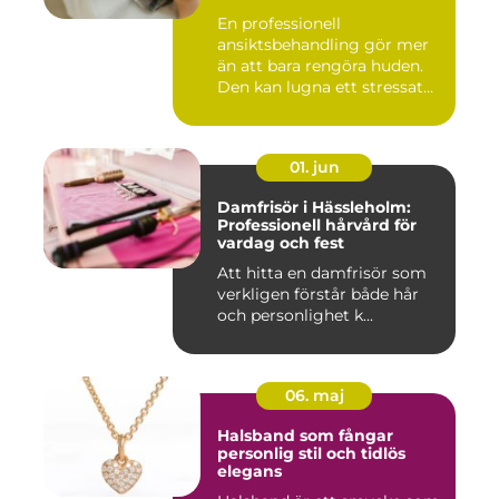
En professionell
ansiktsbehandling gör mer
än att bara rengöra huden.
Den kan lugna ett stressat
ner...
01. jun
Damfrisör i Hässleholm:
Professionell hårvård för
vardag och fest
Att hitta en damfrisör som
verkligen förstår både hår
och personlighet k...
06. maj
Halsband som fångar
personlig stil och tidlös
elegans