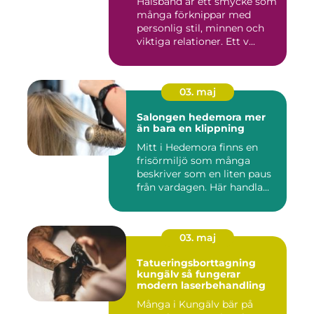
Halsband är ett smycke som
många förknippar med
personlig stil, minnen och
viktiga relationer. Ett v...
03. maj
Salongen hedemora mer
än bara en klippning
Mitt i Hedemora finns en
frisörmiljö som många
beskriver som en liten paus
från vardagen. Här handla...
03. maj
Tatueringsborttagning
kungälv så fungerar
modern laserbehandling
Många i Kungälv bär på