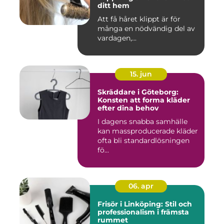
ditt hem
Att få håret klippt är för
många en nödvändig del av
vardagen,...
15. jun
Skräddare i Göteborg:
Konsten att forma kläder
efter dina behov
I dagens snabba samhälle
kan massproducerade kläder
ofta bli standardlösningen
fö...
06. apr
Frisör i Linköping: Stil och
professionalism i främsta
rummet