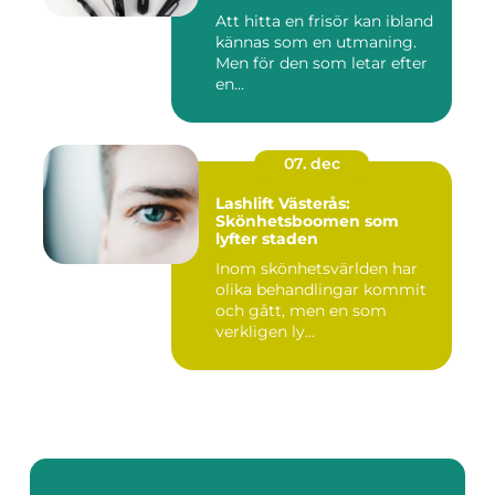
Att hitta en frisör kan ibland
kännas som en utmaning.
Men för den som letar efter
en...
07. dec
Lashlift Västerås:
Skönhetsboomen som
lyfter staden
Inom skönhetsvärlden har
olika behandlingar kommit
och gått, men en som
verkligen ly...