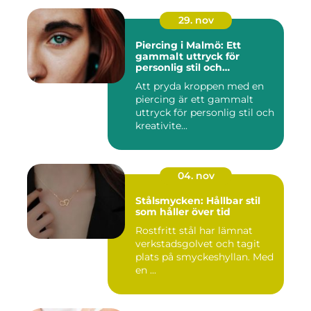
29. nov
Piercing i Malmö: Ett
gammalt uttryck för
personlig stil och
kreativitet
Att pryda kroppen med en
piercing är ett gammalt
uttryck för personlig stil och
kreativite...
04. nov
Stålsmycken: Hållbar stil
som håller över tid
Rostfritt stål har lämnat
verkstadsgolvet och tagit
plats på smyckeshyllan. Med
en ...