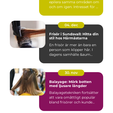
epilera samma områden om
och om igen. Intresset för ...
04. dec
Frisör i Sundsvall: Hitta din
stil hos Hårmästarna
En frisör är mer än bara en
person som klipper hår. I
dagens samhälle &aum...
30. nov
Balayage: Mörk botten
med ljusare längder
Balayagetekniken fortsätter
att vara omåttligt populär
bland frisörer och kunde...