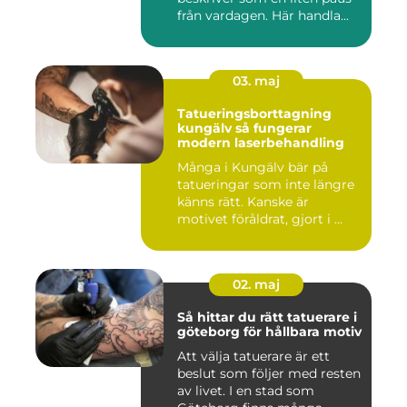
från vardagen. Här handla...
03. maj
Tatueringsborttagning
kungälv så fungerar
modern laserbehandling
Många i Kungälv bär på
tatueringar som inte längre
känns rätt. Kanske är
motivet föråldrat, gjort i ...
02. maj
Så hittar du rätt tatuerare i
göteborg för hållbara motiv
Att välja tatuerare är ett
beslut som följer med resten
av livet. I en stad som