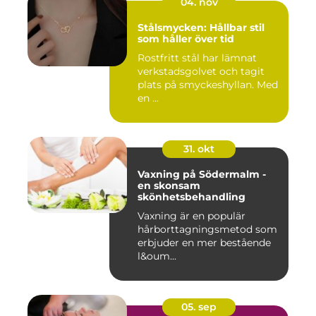
04. nov
Stålsmycken: Hållbar stil
som håller över tid
Rostfritt stål har lämnat
verkstadsgolvet och tagit
plats på smyckeshyllan. Med
en ...
31. okt
Vaxning på Södermalm -
en skonsam
skönhetsbehandling
Vaxning är en populär
hårborttagningsmetod som
erbjuder en mer bestående
l&oum...
05. sep