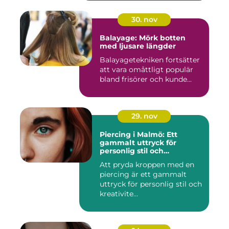
30. nov
Balayage: Mörk botten
med ljusare längder
Balayagetekniken fortsätter
att vara omåttligt populär
bland frisörer och kunde...
29. nov
Piercing i Malmö: Ett
gammalt uttryck för
personlig stil och
kreativitet
Att pryda kroppen med en
piercing är ett gammalt
uttryck för personlig stil och
kreativite...