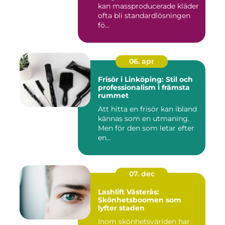
kan massproducerade kläder
ofta bli standardlösningen
fö...
06. apr
Frisör i Linköping: Stil och
professionalism i främsta
rummet
Att hitta en frisör kan ibland
kännas som en utmaning.
Men för den som letar efter
en...
07. dec
Lashlift Västerås:
Skönhetsboomen som
lyfter staden
Inom skönhetsvärlden har