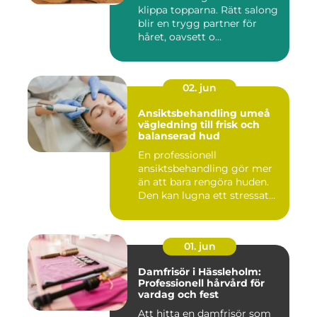
klippa topparna. Rätt salong
blir en trygg partner för
håret, oavsett o...
02. jun
Ansiktsbehandling umeå
vägledning till frisk och
balanserad hud
En professionell
ansiktsbehandling gör mer
än att bara rengöra huden.
Den kan lugna ett stressat
ner...
01. jun
Damfrisör i Hässleholm:
Professionell hårvård för
vardag och fest
Att hitta en damfrisör som