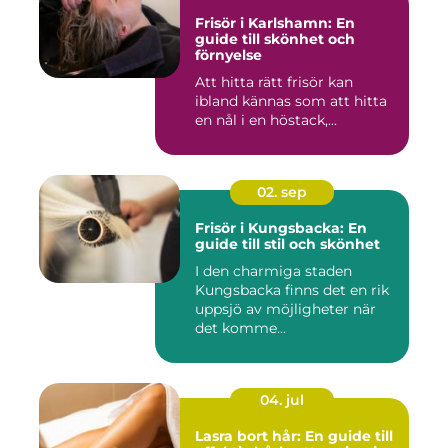
Frisör i Karlshamn: En
guide till skönhet och
förnyelse
Att hitta rätt frisör kan
ibland kännas som att hitta
en nål i en höstack,...
02. sep
Frisör i Kungsbacka: En
guide till stil och skönhet
I den charmiga staden
Kungsbacka finns det en rik
uppsjö av möjligheter när
det komme...
04. jul
Lasra bort hår: En guide till