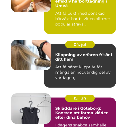
effektiv hårborttagning i
Umeå
Att få bukt med oönskad
hårväxt har blivit en alltmer
populär sträva...
04. jul
Klippning av erfaren frisör i
ditt hem
Att få håret klippt är för
många en nödvändig del av
vardagen,...
15. jun
Skräddare i Göteborg:
Konsten att forma kläder
efter dina behov
I dagens snabba samhälle