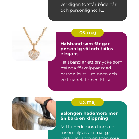
verkligen förstår både hår
och personlighet k...
06. maj
Halsband som fångar
personlig stil och tidlös
elegans
Halsband är ett smycke som
många förknippar med
personlig stil, minnen och
viktiga relationer. Ett v...
03. maj
Salongen hedemora mer
än bara en klippning
Mitt i Hedemora finns en
frisörmiljö som många
beskriver som en liten paus