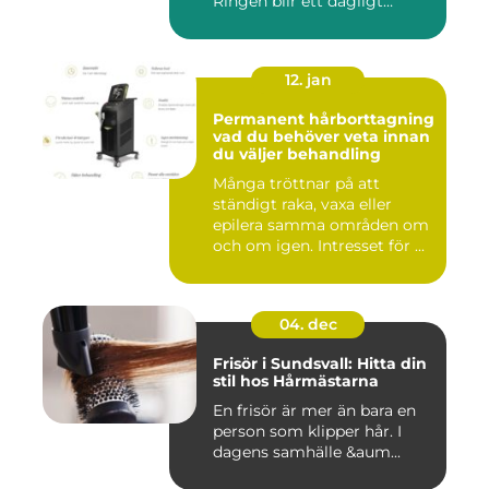
Ringen blir ett dagligt
smycke s...
12. jan
Permanent hårborttagning
vad du behöver veta innan
du väljer behandling
Många tröttnar på att
ständigt raka, vaxa eller
epilera samma områden om
och om igen. Intresset för ...
04. dec
Frisör i Sundsvall: Hitta din
stil hos Hårmästarna
En frisör är mer än bara en
person som klipper hår. I
dagens samhälle &aum...